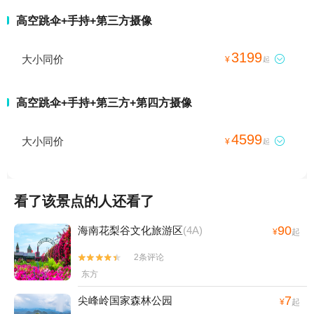
高空跳伞+手持+第三方摄像
3199
大小同价

¥
起
高空跳伞+手持+第三方+第四方摄像
4599
大小同价

¥
起
看了该景点的人还看了
90
海南花梨谷文化旅游区
(4A)
¥
起
2条评论


东方
7
尖峰岭国家森林公园
¥
起