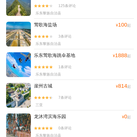
125条评论


乐东黎族自治县
100
莺歌海盐场
¥
起
3条评论


乐东黎族自治县
1888
乐东莺歌海跳伞基地
¥
起
1条评论


乐东黎族自治县
814
崖州古城
¥
起
7条评论


三亚
0
龙沐湾滨海乐园
¥
起
0条评论


乐东黎族自治县