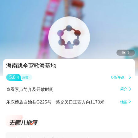


1
海南跳伞莺歌海基地
5.0
0条评论

分
超赞
查看景点简介及开放时间
简介


乐东黎族自治县G225与一路交叉口正西方向1170米
地图