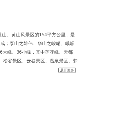
山。黄山风景区的154平方公里，是
大成；泰山之雄伟、华山之峻峭、峨嵋
6大峰、36小峰，其中莲花峰、天都
区、松谷景区、云谷景区、温泉景区、梦
黄山四绝”，同时湖、瀑、溪、潭，争奇
展开更多