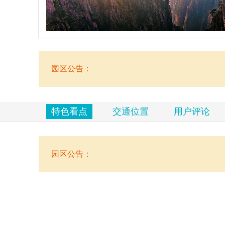
览
信
息
园区公告：
特色看点
交通位置
用户评论
园区公告：