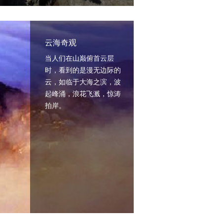
云海奇观
当人们在山巅俯首云层
时，看到的是漫无边际的
云，如临于大海之滨，波
起峰涌，浪花飞溅，惊涛
拍岸。