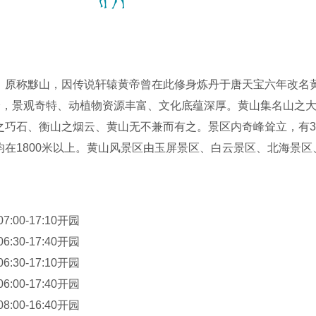
，原称黟山，因传说轩辕黄帝曾在此修身炼丹于唐天宝六年改名黄
部分，景观奇特、动植物资源丰富、文化底蕴深厚。黄山集名山之
之巧石、衡山之烟云、黄山无不兼而有之。景区内奇峰耸立，有3
均在1800米以上。黄山风景区由玉屏景区、白云景区、北海景
特色，以奇松、怪石、云海“三奇”名扬天下，加上温泉又被称为“
绝”。黄山气候宜人，是得天独厚的避暑胜地。
7:00-17:10开园
6:30-17:40开园
6:30-17:10开园
6:00-17:40开园
8:00-16:40开园