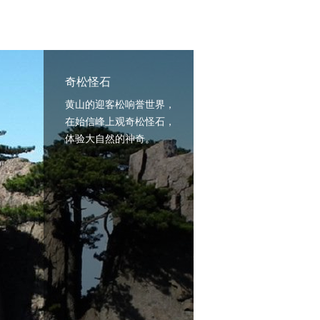
奇松怪石
黄山的迎客松响誉世界，
在始信峰上观奇松怪石，
体验大自然的神奇。