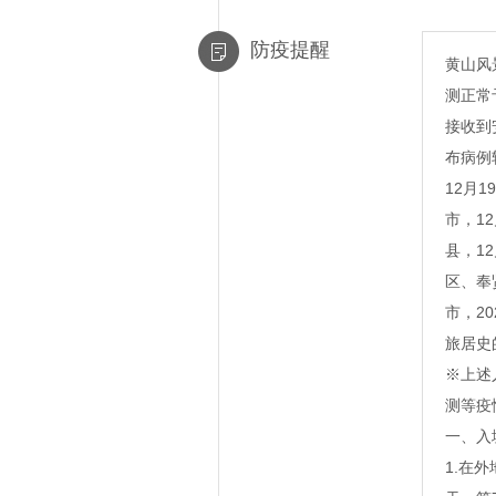
防疫提醒
黄山风
测正常
接收到
布病例
12月
市，1
县，1
区、奉
市，2
旅居史
※上述
测等疫
一、入
1.在