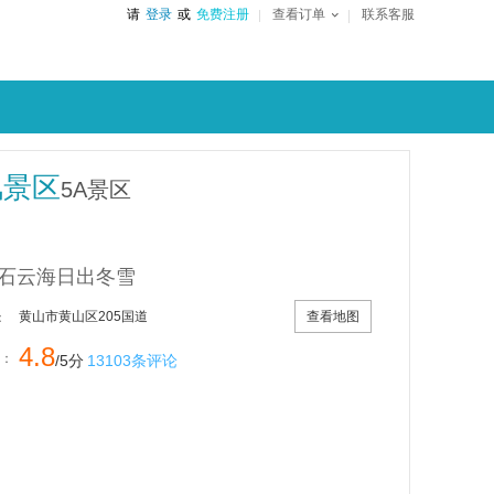
请
登录
或
免费注册
查看订单
联系客服
风景区
5A景区
石云海日出冬雪
查看地图
黄山市黄山区205国道
：
4.8
：
/5分
13103条评论