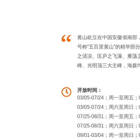
黄山屹立在中国安徽省南部
号称“五百里黄山”的精华
之清凉、匡庐之飞瀑、雁荡
峰、光明顶三大主峰，海拨
幻景区组成, 以自然景观为
斗艳，当之无愧为黄山“第五
开放时间：
03/05-07/24；周一至周五；0
03/05-07/24；周六至周日；0
07/25-08/31；周一至周五；0
07/25-08/31；周六至周日；0
09/01-03/04；周一至周日；0