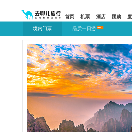
请
提
提
按
示:
示:
shift+enter
您
您
首页
机票
酒店
团购
度
进
已
已
入
进
离
境内门票
品质一日游
去
入
开
哪
网
网
网
站
站
智
导
导
能
航
航
导
区,
区
盲
本
语
区
音
域
引
含
导
有
模
6
式
个
模
块,
按
下
Tab
键
浏