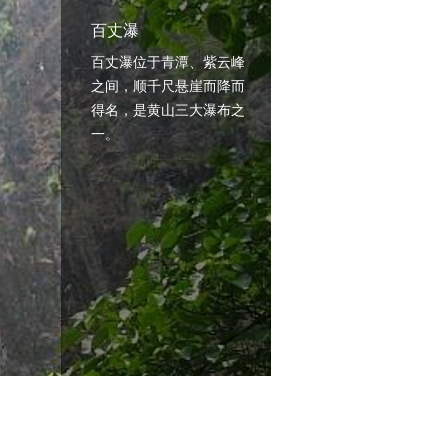
百丈瀑
百丈瀑位于青潭、紫云峰
之间，顺千尺悬崖而降而
得名，是黄山三大瀑布之
一。