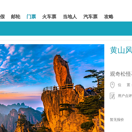
假
邮轮
门票
火车票
当地人
汽车票
攻略
黄山
观奇松怪
位 置
用户点评
暂无报价