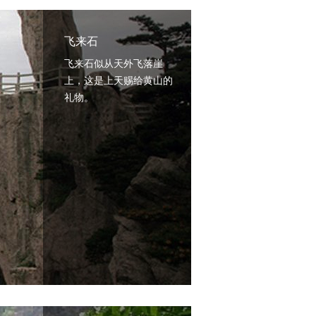
飞来石
飞来石似从天外飞落崖
上，这是上天赐给黄山的
礼物。