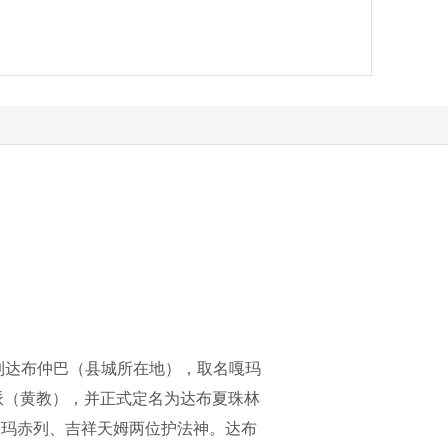
迁到达布仲巴（县城所在地），取名嘎玛
派（黄教），并正式定名为达布夏珠林
嘎玛赤列、吉祥天姆两位护法神。达布