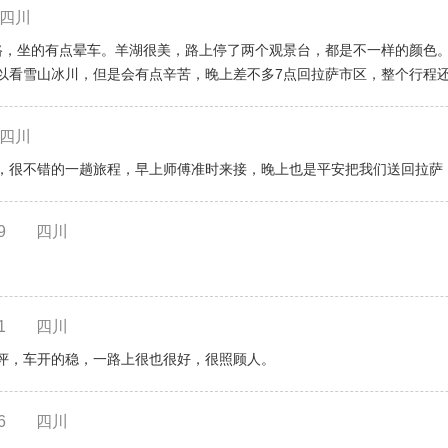
四川
路，坐的有点晕车。羊湖很美，路上停了两个观景台，都是不一样的颜色
以看雪山冰川，但是会有点辛苦，晚上差不多7点回拉萨市区，整个行程
四川
，很不错的一趟旅程，早上师傅准时来接，晚上也是平安把我们送回拉萨
9
四川
1
四川
评，车开的稳，一路上很也很好，很照顾人。
6
四川