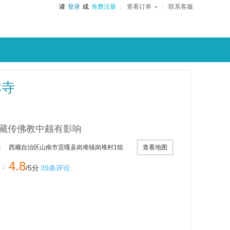
请
登录
或
免费注册
查看订单
联系客服
林寺
藏传佛教中颇有影响
查看地图
西藏自治区山南市贡嘎县岗堆镇岗堆村1组
：
4.8
：
/5分
39条评论