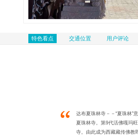
览
信
息
特色看点
交通位置
用户评论
达布夏珠林寺－－“夏珠林”
夏珠林寺。第9代活佛嘎玛旺
寺。由此成为西藏藏传佛教