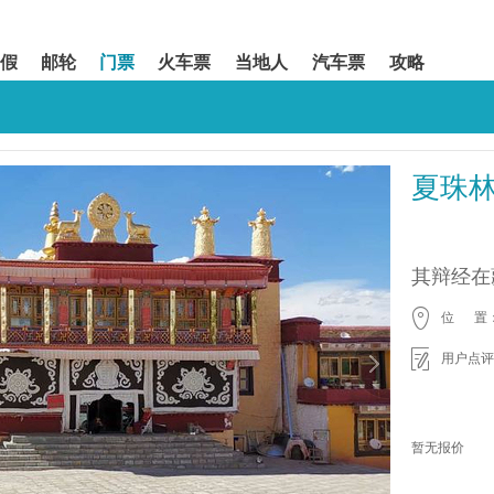
假
邮轮
门票
火车票
当地人
汽车票
攻略
夏珠
其辩经在
位 置
用户点评
暂无报价