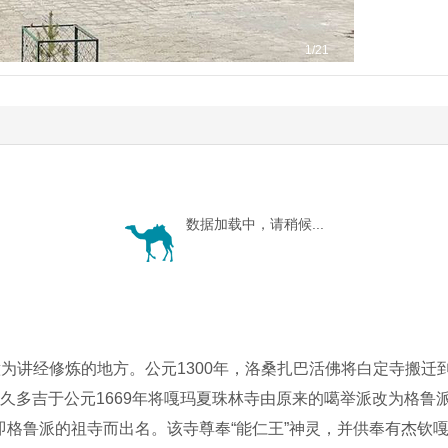
1
/21
数据加载中，请稍候...
意为讲经修炼的地方。公元1300年，洛桑扎巴活佛将白定寺搬
久多吉于公元1669年将嘎玛夏珠林寺由原来的噶举派改为格鲁
即格鲁派的祖寺而出名。该寺尊奉“能仁王”神灵，并供奉有杰钦