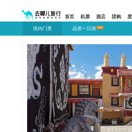
请
提
提
按
示:
示:
shift+enter
您
您
首页
机票
酒店
团购
度
进
已
已
入
进
离
境内门票
品质一日游
去
入
开
哪
网
网
网
站
站
智
导
导
能
航
航
导
区,
区
盲
本
语
区
音
域
引
含
导
有
模
6
式
个
模
块,
按
下
Tab
键
浏