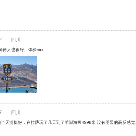
2
四川
傅人也很好。体验nice
7
四川
地半天游挺好，在拉萨玩了几天到了羊湖海拔4998米 没有明显的高反感