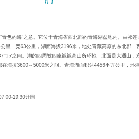
语“青色的海”之意。它位于青海省西北部的青海湖盆地内。由祁
公里，宽63公里，湖面海拔3196米，地处青藏高原的东北部，西
°32′～37°15′之间。湖的四周被四座巍巍高山所环抱：北面是大
在海拔3600～5000米之间。青海湖面积达4456平方公里，环
，略呈椭圆形。青海湖水平均深约21米多32.8米，蓄水量达105
小河流近30条。湖东岸有两个子湖，一名尕海，面积48平方公里
7:00-19:30开园