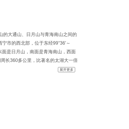
连山的大通山、日月山与青海南山之间的
宁市的西北部，位于东经99°36′～
通山，东面是日月山，南面是青海南山，西面
湖周长360多公里，比著名的太湖大一倍
0亿立方米，湖面海拔为3260米。离
展开更多
，系咸水；一名耳海，面积8平方公里，