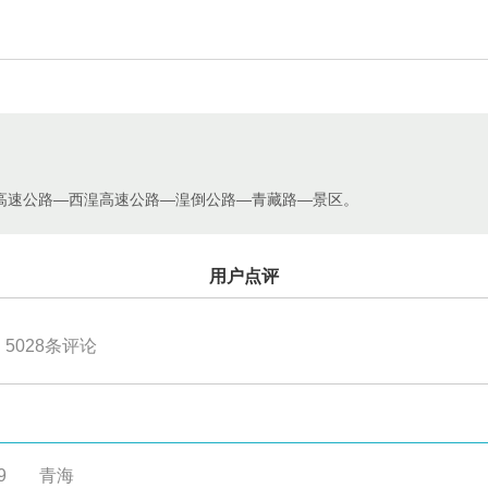
高速公路—西湟高速公路—湟倒公路—青藏路—景区。
用户点评
5028
条评论
9
青海