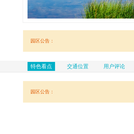
览
信
息
园区公告：
特色看点
交通位置
用户评论
园区公告：