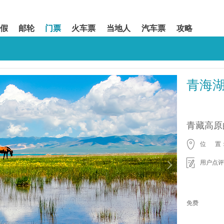
假
邮轮
门票
火车票
当地人
汽车票
攻略
青海
青藏高原
位 置
用户点评
免费