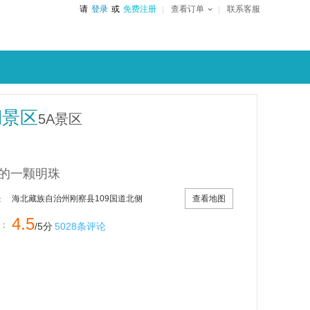
请
登录
或
免费注册
查看订单
联系客服
湖景区
5A景区
的一颗明珠
查看地图
海北藏族自治州刚察县109国道北侧
：
4.5
：
/5分
5028条评论