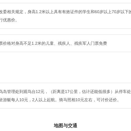
改委相关规定，身高1.2米以上具有有效证件的学生和60岁以上70岁以
行优惠价。
票价格对身高不足1.2米的儿童、残疾人、残疾军人门票免费
鸟岛管理处到观鸟台12元，（距离是17公里，估计还能低很多）从停车
坐游艇每人10元，2人以上起航。骑马照相10元左右，可讨价还价。
地图与交通