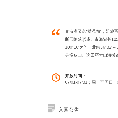
青海湖又名“措温布”，即藏
断层陷落形成。青海湖长105
100°16′之间，北纬36
是橡皮山。这四座大山海拔都
还要多。湖面东西长，南北窄
西宁约200公里。湖区有大
开放时间：
为淡水。
07/01-07/31；周一至周日；0
入园公告