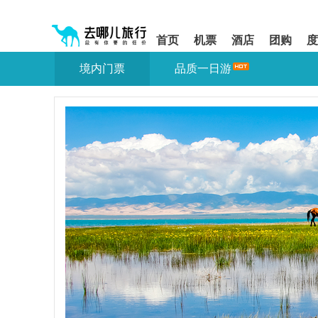
请
提
提
按
示:
示:
shift+enter
您
您
首页
机票
酒店
团购
度
进
已
已
入
进
离
境内门票
品质一日游
去
入
开
哪
网
网
网
站
站
智
导
导
能
航
航
导
区,
区
盲
本
语
区
音
域
引
含
导
有
模
6
式
个
模
块,
按
下
Tab
键
浏