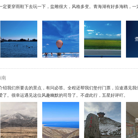
一定要穿雨鞋下去玩一下，盐雕很大，风格多变。青海湖有好多海鸥，一
海南
介绍我们所要去的景点，有问必答。全程还帮我们垫付门票，沿途遇见我
爱了。很幸运遇见这位风趣幽默的司导了。不虚此行，五星好评吖。