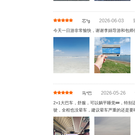
2026-06-03
芯*g
今天一日游非常愉快，谢谢李娟导游和包师
2026-05-26
马*巴
2+1大巴车，舒服，可以躺平睡觉💤，特
驶，全程也没晕车，建议晕车严重的还是要