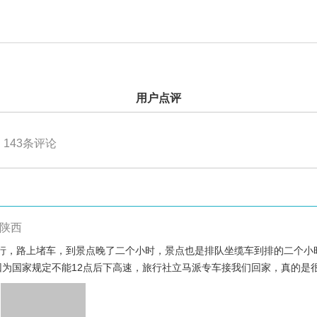
用户点评
143
条评论
陕西
行，路上堵车，到景点晚了二个小时，景点也是排队坐缆车到排的二个小
因为国家规定不能12点后下高速，旅行社立马派专车接我们回家，真的是