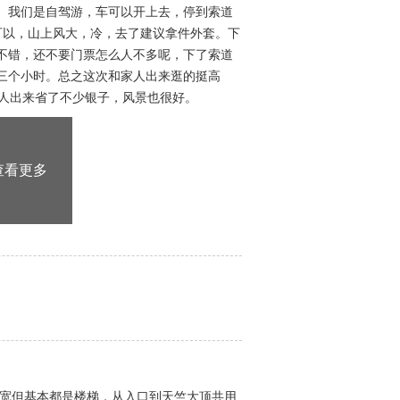
费。我们是自驾游，车可以开上去，停到索道
可以，山上风大，冷，去了建议拿件外套。下
不错，还不要门票怎么人不多呢，下了索道
三个小时。总之这次和家人出来逛的挺高
家人出来省了不少银子，风景也很好。
查看更多
较宽但基本都是楼梯，从入口到天竺大顶共用