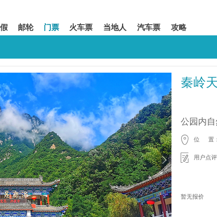
假
邮轮
门票
火车票
当地人
汽车票
攻略
秦岭
公园内自
位 置
用户点评
暂无报价