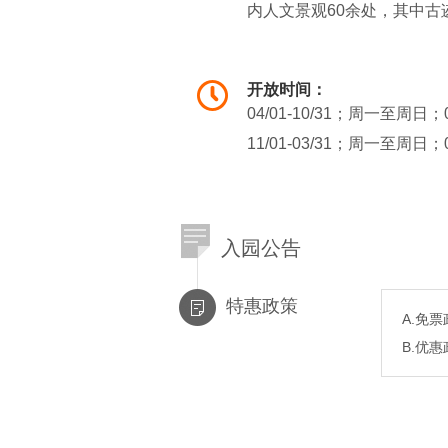
内人文景观60余处，其中古
共3座，外呈圆形，传神生
邵雍在此隐居时新建。藏经
开放时间：
王庙”3字至今无损。
04/01-10/31；周一至周日；
11/01-03/31；周一至周日；
入园公告
特惠政策
A.免
B.优