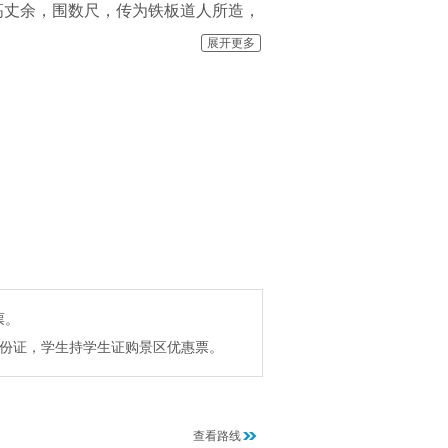
高丈余，围数尺，传为铁板道人所造，
北到商洛，在此休整之地。云盖寺，宋
展开更多
庙，在主峰山腰两千米处，明石刻“药
票。
人持身份证，学生持学生证购景区优惠票。
查看路线