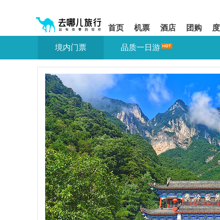
请
提
提
按
示:
示:
shift+enter
您
您
首页
机票
酒店
团购
度
进
已
已
入
进
离
境内门票
品质一日游
去
入
开
哪
网
网
网
站
站
智
导
导
能
航
航
导
区,
区
盲
本
语
区
音
域
引
含
导
有
模
6
式
个
模
块,
按
下
Tab
键
浏