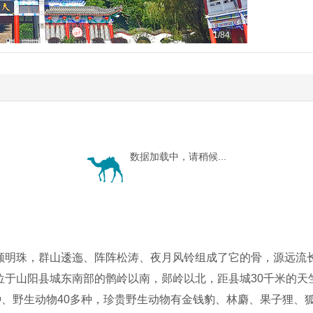
1
/84
数据加载中，请稍候...
颗明珠，群山逶迤、阵阵松涛、夜月风铃组成了它的骨，源远流
位于山阳县城东南部的鹘岭以南，郧岭以北，距县城30千米的天
种、野生动物40多种，珍贵野生动物有金钱豹、林麝、果子狸、