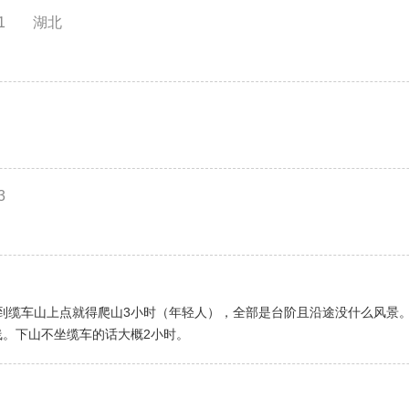
1
湖北
3
到缆车山上点就得爬山3小时（年轻人），全部是台阶且沿途没什么风景
线。下山不坐缆车的话大概2小时。