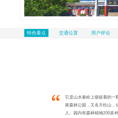
览
信
息
特色看点
交通位置
用户评论
它是山水秦岭上镶嵌着的一
家森林公园，又名天柱山，
人。园内有森林植物200多