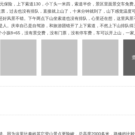
8元保险，上下索道130，小丫头一米四，索道半价，景区里面景交车免
道票，过去也没有排队，直接就上山了，十来分钟就到了，山下感觉温度
还好风景不错。下午两点下山坐索道也没有排队，心里还在想，这里风景
是人。庆幸自己是自驾游，和旅游团错开了上下索道，不然上下山排队得
一个小孩8+65，没有景交费，没有门票，没有停车费，车可以开上山，一
错。因为这里比秦岭其它登山景点更险峻，总高度2000多米，路修的比