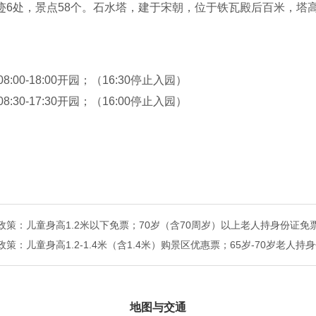
迹6处，景点58个。石水塔，建于宋朝，位于铁瓦殿后百米，塔
动，工艺独特。双峰观，是战争年代我党领导人李先念率军由湖
洞，清蜀僧超古禅师为藏经所凿。上天堂，建于南北朝时期。药王
08:00-18:00开园；（16:30停止入园）
08:30-17:30开园；（16:00停止入园）
票政策：儿童身高1.2米以下免票；70岁（含70周岁）以上老人持身份证免
惠政策：儿童身高1.2-1.4米（含1.4米）购景区优惠票；65岁-70岁老
地图与交通