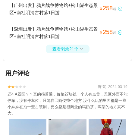
【广州出发】鸦片战争博物馆+松山湖生态景
258

¥
起
区+南社明清古村落1日游
【深圳出发】鸦片战争博物馆+松山湖生态景
258

¥
起
区+南社明清古村落1日游
查看剩余21个

用户评论
唐*妮 2024-03-19


还4 A景区？？真的很普通，价格27块钱一个人有点贵，景区外面不能
停车，没有停车位，只能自己随便找个地方 没什么玩的里面都是一些
小妹妹在拍一些古装剧，要么都是很商业的喝奶茶，喝茶的地方真不
大、