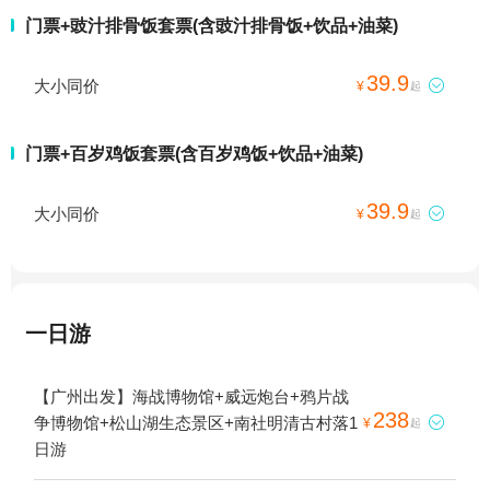
门票+豉汁排骨饭套票(含豉汁排骨饭+饮品+油菜)
39.9
大小同价

¥
起
门票+百岁鸡饭套票(含百岁鸡饭+饮品+油菜)
39.9
大小同价

¥
起
一日游
【广州出发】海战博物馆+威远炮台+鸦片战
238
争博物馆+松山湖生态景区+南社明清古村落1

¥
起
日游