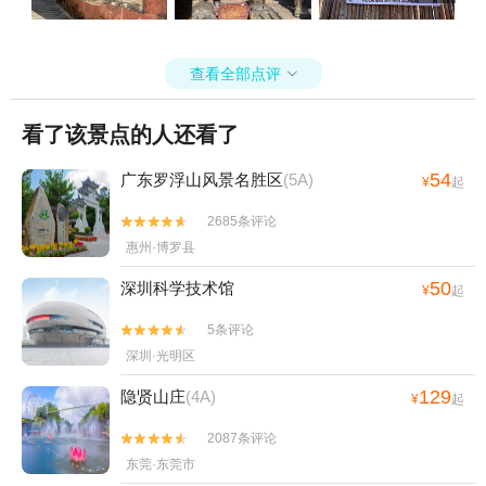
查看全部点评

看了该景点的人还看了
54
广东罗浮山风景名胜区
(5A)
¥
起
2685条评论


惠州·博罗县
50
深圳科学技术馆
¥
起
5条评论


深圳·光明区
129
隐贤山庄
(4A)
¥
起
2087条评论


东莞·东莞市