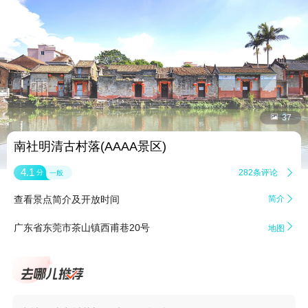


37
南社明清古村落(AAAA景区)
4.1
282条评论

分
一般
查看景点简介及开放时间
简介


广东省东莞市茶山镇西甫巷20号
地图