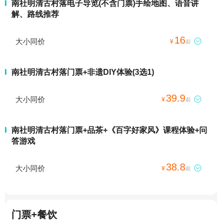
南社明清古村落电子导览(不含门票)手绘地图、语音讲
解、路线推荐
16
大小同价

¥
起
南社明清古村落门票+非遗DIY体验(3选1)
39.9
大小同价

¥
起
南社明清古村落门票+品茶+《百字好家风》课程体验+问
答游戏
38.8
大小同价

¥
起
门票+餐饮