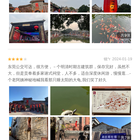
共9张
镜*r 2024-01-19


东莞公交可达，很方便，－个明清时期古建筑群，保存完好，虽然不
大，但是贡奉着多家谢式祠堂，人不多，适合深度休闲游，慢慢逛...-
个老阿姨神秘地喊我看那只睡太阳的大龟,我们笑了好久
共7张