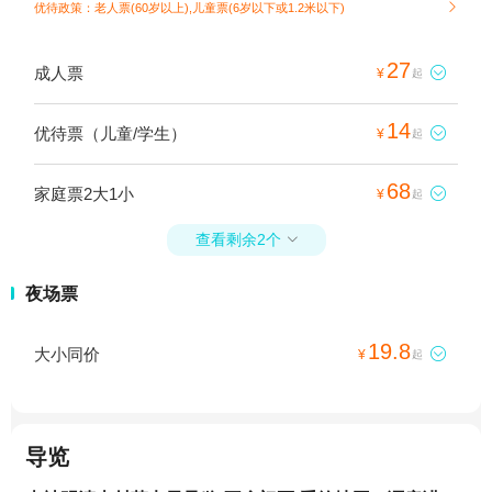
优待政策：老人票(60岁以上),儿童票(6岁以下或1.2米以下)

27
成人票

¥
起
14
优待票（儿童/学生）

¥
起
68
家庭票2大1小

¥
起
查看剩余2个

夜场票
19.8
大小同价

¥
起
导览