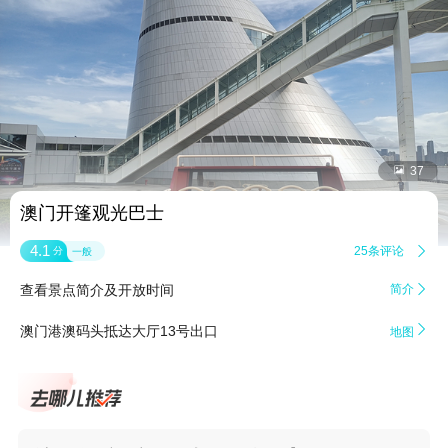


37
澳门开篷观光巴士
4.1
25条评论

分
一般
查看景点简介及开放时间
简介


澳门港澳码头抵达大厅13号出口
地图