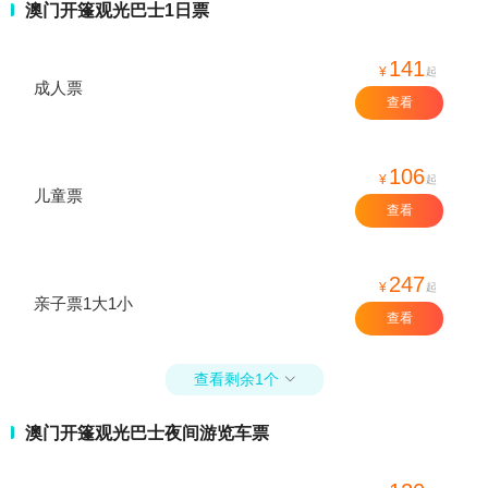
澳门开篷观光巴士1日票
141
¥
起
成人票
查看
106
¥
起
儿童票
查看
247
¥
起
亲子票1大1小
查看
查看剩余1个

澳门开篷观光巴士夜间游览车票