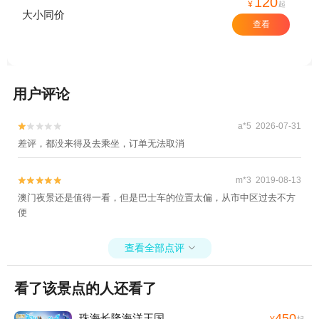
120
¥
起
大小同价
查看
用户评论
a*5 2026-07-31


差评，都没来得及去乘坐，订单无法取消
m*3 2019-08-13


澳门夜景还是值得一看，但是巴士车的位置太偏，从市中区过去不方
便
查看全部点评

看了该景点的人还看了
450
珠海长隆海洋王国