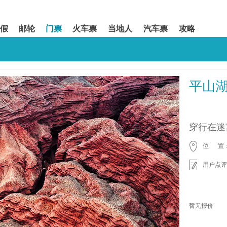
假
邮轮
门票
火车票
当地人
汽车票
攻略
平山
穿行在迷
位 置
用户点评
暂无报价