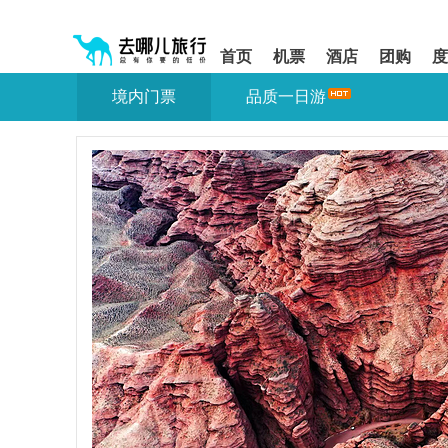
请
提
提
按
示:
示:
shift+enter
您
您
首页
机票
酒店
团购
度
进
已
已
入
进
离
境内门票
品质一日游
去
入
开
哪
网
网
网
站
站
智
导
导
能
航
航
导
区,
区
盲
本
语
区
音
域
引
含
导
有
模
6
式
个
模
块,
按
下
Tab
键
浏