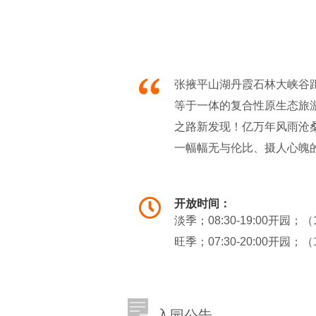
张掖平山湖丹霞石林大峡谷
等于一体的复合性原生态旅游
之路新发现！亿万年风雨沧
一幅幅无与伦比、摄人心魄
力将五彩斑斓的山体镌刻成
青黛的似蛟龙腾空，因季节
开放时间：
艳丽的彩带随风飘动，令人
淡季；08:30-19:00开园；
师巧夺天工之作，让人目不
旺季；07:30-20:00开园；
积之大，观赏性之强，世界
家的新天地，酷车族的竞技
入园公告