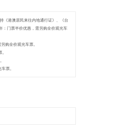
生、持《港澳居民来往内地通行证》、《台
年：门票半价优惠，需另购全价观光车
需另购全价观光车票。
票。
票。
光车票。