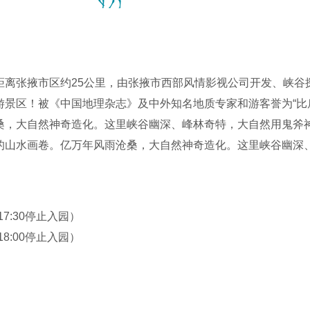
距离张掖市区约25公里，由张掖市西部风情影视公司开发、峡谷
景区！被《中国地理杂志》及中外知名地质专家和游客誉为“比肩
桑，大自然神奇造化。这里峡谷幽深、峰林奇特，大自然用鬼斧
的山水画卷。亿万年风雨沧桑，大自然神奇造化。这里峡谷幽深
一幅幅无与伦比、摄人心魄的山水画卷。赤色的如腾腾火焰，金
、时间、气候不同而变化万千。色彩与山峦融为一体，斑斓与神
称奇。路倚山壁蜿蜒，峰随地势峥嵘，石林纵横交错，仿佛海市
（17:30停止入园）
暇接：林立的楼群，雄奇的宫殿，忠实的将军，出海的神龟，扬
（18:00停止入园）
罕见。景区内丹霞、戈壁、草原、人文结合完美，具有极高的观赏
场，影视人的好莱坞，旅游者的香巴拉”。