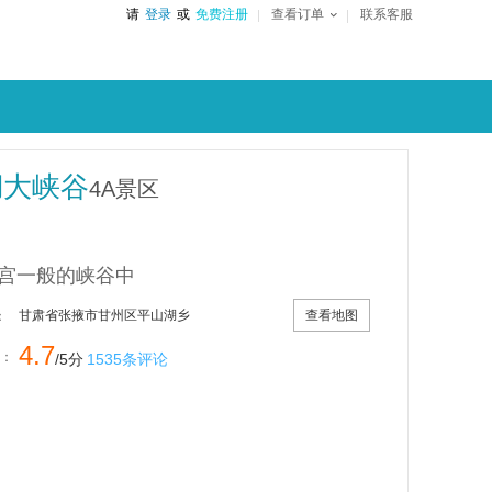
请
登录
或
免费注册
查看订单
联系客服
湖大峡谷
4A景区
宫一般的峡谷中
查看地图
甘肃省张掖市甘州区平山湖乡
：
4.7
：
/5分
1535条评论