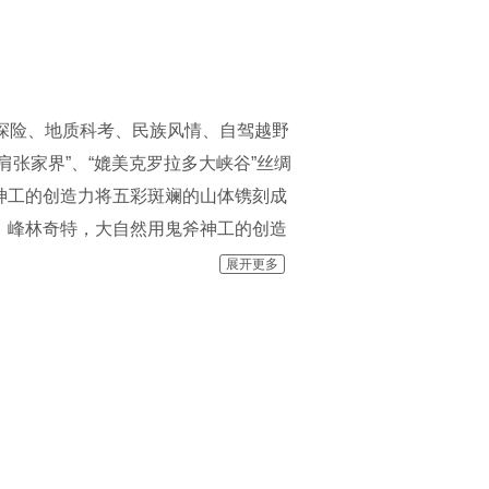
探险、地质科考、民族风情、自驾越野
张家界”、“媲美克罗拉多大峡谷”丝绸
神工的创造力将五彩斑斓的山体镌刻成
、峰林奇特，大自然用鬼斧神工的创造
黄的似锦绣闪光，洁白的如玉带飘逸，
展开更多
奇叠为一身，色带随山势高低起伏，如
蜃楼，又如仙山琼阁，犹如世界建筑大
帆的大船……人鸟兽塔，惟妙惟肖，面
价值和重要的科考价值，被誉为“摄影