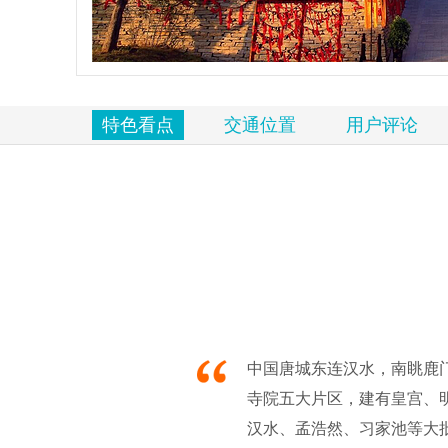
览
信
息
特色看点
交通位置
用户评论
中国唐城东连汉水，南眺鹿
寺院五大片区，建有皇宫、
汉水、孟浩然、习家池等大