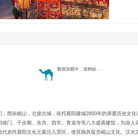
1
/107
数据加载中，请稍候...
门，西依岘山，北接古城，依托襄阳建城2800年的厚重历史文
明德门、千步廊、东市、西市、青龙寺等八大盛唐建筑，为游人呈
批代表性襄阳文化元素注入景区，使其独具蕴含岘山文化、汉水