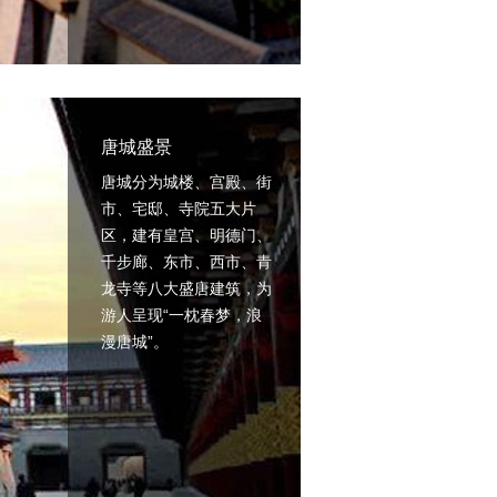
唐城盛景
唐城分为城楼、宫殿、街
市、宅邸、寺院五大片
区，建有皇宫、明德门、
千步廊、东市、西市、青
龙寺等八大盛唐建筑，为
游人呈现“一枕春梦，浪
漫唐城”。