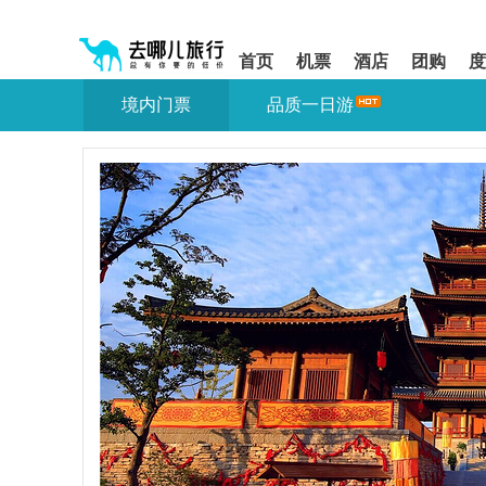
请
提
提
按
示:
示:
shift+enter
您
您
首页
机票
酒店
团购
度
进
已
已
入
进
离
境内门票
品质一日游
去
入
开
哪
网
网
网
站
站
智
导
导
能
航
航
导
区,
区
盲
本
语
区
音
域
引
含
导
有
模
6
式
个
模
块,
按
下
Tab
键
浏