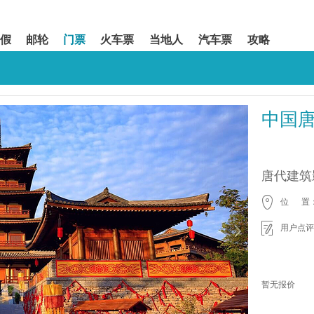
假
邮轮
门票
火车票
当地人
汽车票
攻略
中国
唐代建筑
位 置
用户点评
暂无报价