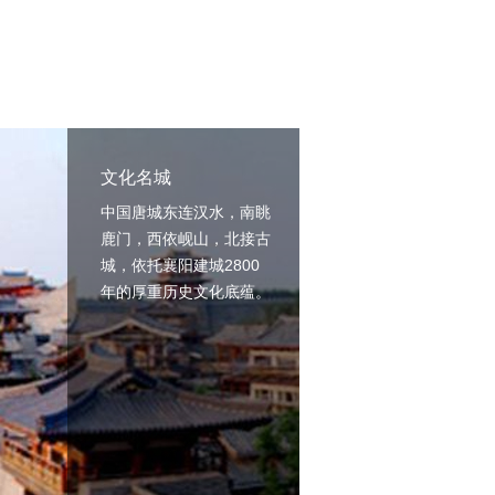
文化名城
中国唐城东连汉水，南眺
鹿门，西依岘山，北接古
城，依托襄阳建城2800
年的厚重历史文化底蕴。