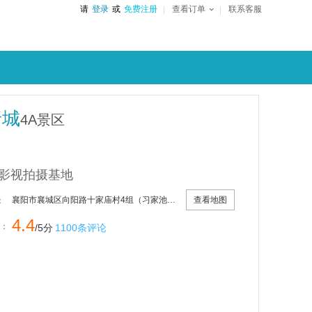
请
登录
或
免费注册
查看订单
联系客服
唐城
4A景区
影视拍摄基地
查看地图
襄阳市襄城区向阳路十家庙村4组（习家池对面）
：
4.4
：
/5分
1100条评论