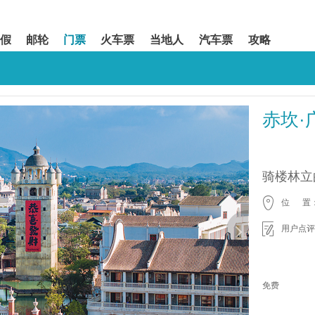
假
邮轮
门票
火车票
当地人
汽车票
攻略
赤坎·
骑楼林立
位 置
用户点评
免费