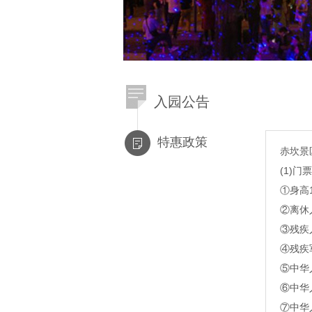
入园公告
特惠政策
赤坎景
(1)
①身高
②离休
③残疾
④残疾
⑤中华
⑥中华
⑦中华