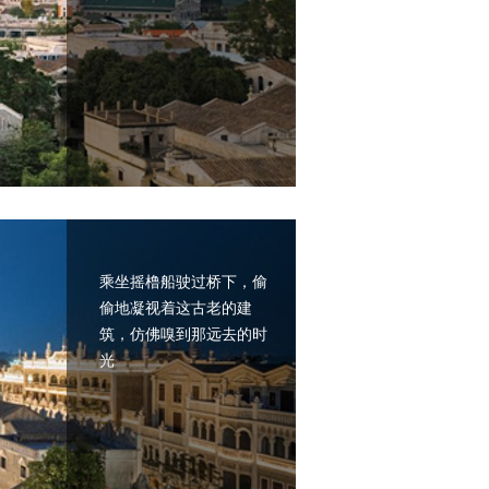
乘坐摇橹船驶过桥下，偷
偷地凝视着这古老的建
筑，仿佛嗅到那远去的时
光