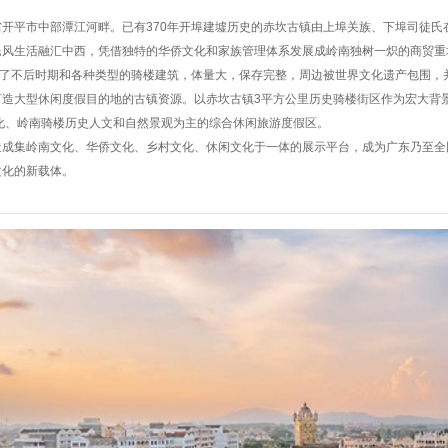
开平市中部潭江河畔。已有370年开埠建墟历史的赤坎古镇由上埠关族、下埠司徒氏
风生活融汇中西，凭借独特的华侨文化和家族管理体系发展成岭南独树一炽的商贸重埠
示了不后时期和各种类型的骑楼建筑，体量大，保存完整，周边被世界文化遗产包围，
打造大型休闲度假目的地的古镇资源。以赤坎古镇3平方公里历史骑楼街区作为宏大背
化、岭南骑楼历史人文和自然景观为主的综合休闲旅游度假区。
造成集岭南文化、华侨文化、乡村文化、休闲文化于一体的展示平台，成为广东乃至全
文化的新载体。