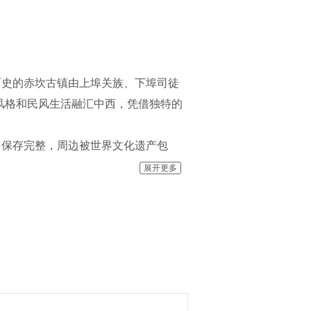
历史的赤坎古镇由上埠关族、下埠司徒
风格和民风生活融汇中西，凭借独特的
，保存完整，周边被世界文化遗产包
地区适合打造大型休闲度假目的地的古
展开更多
、商务会展、文化创意和古镇体 验功
文化于一体的展示平台，成为广东乃至
华传统文化的新载体。