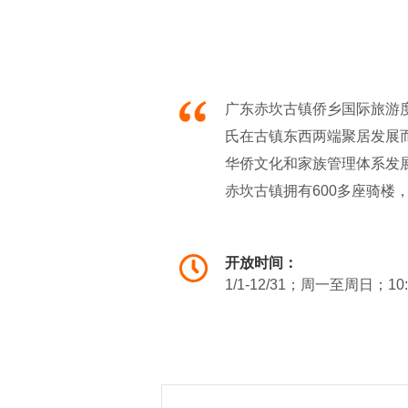
广东赤坎古镇侨乡国际旅游
氏在古镇东西两端聚居发展
华侨文化和家族管理体系发展
赤坎古镇拥有600多座骑
围，并有高质量的山水观光
镇资源。以赤坎古镇3平方
开放时间：
能为一体，以体验古镇文化
1/1-12/31；周一至周日；10
广东赤坎古镇侨乡国际旅游
全国有重大影响力的文旅新