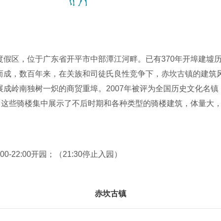
度假区，位于广东省开平市中部潭江河畔。已有370年开埠建墟
而成，数百年来，在关族和司徒氏良性竞争下，赤坎古镇的建筑
成岭南独树一炽的商贸重埠。2007年被评为全国历史文化名镇
楼，这些骑楼集中展示了不后时期和各种类型的骑楼建筑，体量大
资源。赤坎古镇资源禀赋出色，结合周边的开平碉楼，是珠三角
公里历史骑楼街区作为宏大背景资源，打造集观光游览、休闲度假
、岭南骑楼历史人文和自然景观为主的综合休闲旅游度假区。
:00-22:00开园；（21:30停止入园）
度假区，将努力打造成集岭南文化、华侨文化、乡村文化、休闲
地标全省文化产业赋能乡村振兴的重点项目和典型范例、传播中
赤坎古镇