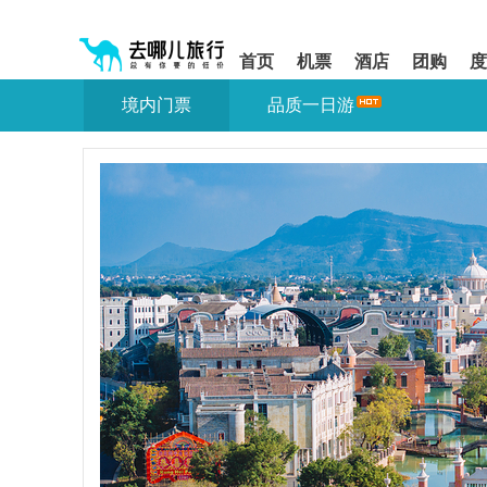
请
提
提
按
示:
示:
shift+enter
您
您
首页
机票
酒店
团购
度
进
已
已
入
进
离
境内门票
品质一日游
去
入
开
哪
网
网
网
站
站
智
导
导
能
航
航
导
区,
区
盲
本
语
区
音
域
引
含
导
有
模
6
式
个
模
块,
按
下
Tab
键
浏