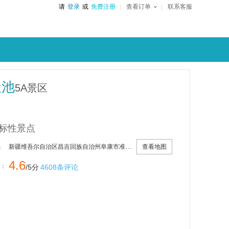
请
登录
或
免费注册
查看订单
联系客服
天池
5A景区
标性景点
查看地图
新疆维吾尔自治区昌吉回族自治州阜康市准噶尔路501号
：
4.6
：
/5分
4608条评论