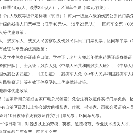
（旺季48元/人、淡季23元/人），区间车全票（60元/往返）。
照《军人残疾等级评定标准（试行）》评为一级至六级的伤残公务员门票免
十级的残疾人门票半票（旺季48元/人、淡季23元/人），区间车全票（60
人等优惠政策：
人、残疾军人、残疾人民警察以及伤残民兵民工门票免票，区间车半票（3
有效证件享受的优惠政策：
人及学生凭身份证或户口簿、学生证，老年人凭老年优惠待遇证或身份证
警察部队）、士兵证，残疾人凭《中华人民共和国残疾人证》、《中华人
国伤残公务员证》、《工伤证》，残疾军人凭《中华人民共和国残疾军人
人民警察证》等有效证件享受以上优惠优待政策。
他群体优惠政策：
者（国家新闻总署或国家广电总局签发）凭合法有效证件实行门票免票，
持有自治区级及以上协会颁发的摄影家、作家、书法家、画家会员证的人
师9月10日教师节凭有效证件实行门票免票，区间车免票。
五一”假日期间，对省级以上的劳模、英模、道德模范、专业技术拔尖人才
誉证实行门票免票，区间车全票。