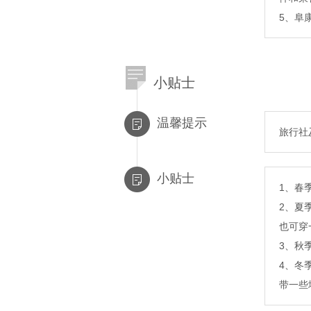
5、阜
小贴士
温馨提示
旅行社
小贴士
1、春
2、夏
也可穿
3、秋
4、冬
带一些