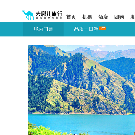
请
提
提
按
示:
示:
shift+enter
您
您
首页
机票
酒店
团购
度
进
已
已
入
进
离
境内门票
品质一日游
去
入
开
哪
网
网
网
站
站
智
导
导
能
航
航
导
区,
区
盲
本
语
区
音
域
引
含
导
有
模
6
式
个
模
块,
按
下
Tab
键
浏