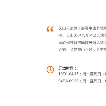
天山天池位于新疆阜康县境内
泊。天山天池风景区以天池
宗教和独特的民族民俗风情
之秀，又显华山之雄，更有
珠”盛誉；挺拔、苍翠的云
区”、“大天池游览区”、“十
开放时间：
10/01-04/15；周一至周日；
04/16-09/30；周一至周日；