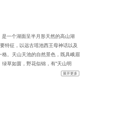
米，是一个湖面呈半月形天然的高山湖
主要特征，以远古瑶池西王母神话以及
一格。天山天池的自然景色，既具峨眉
绿草如茵，野花似锦，有“天山明
池自然保护区可分为“大天池北坡游览
展开更多
”，每区八景，五区四十景。