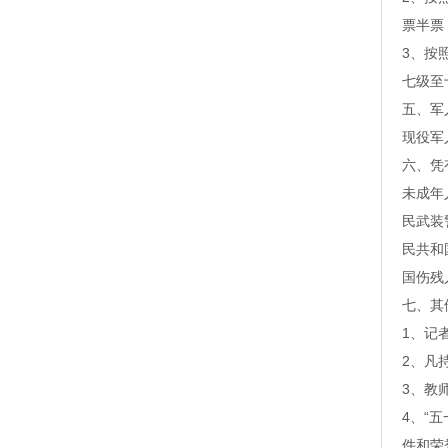
票半票
3、按
七级至
五、军
现役军
六、凭
未成年
民武装
民共和
国伤残
七、其
1、记
2、凡
3、教
4、“
件和荣