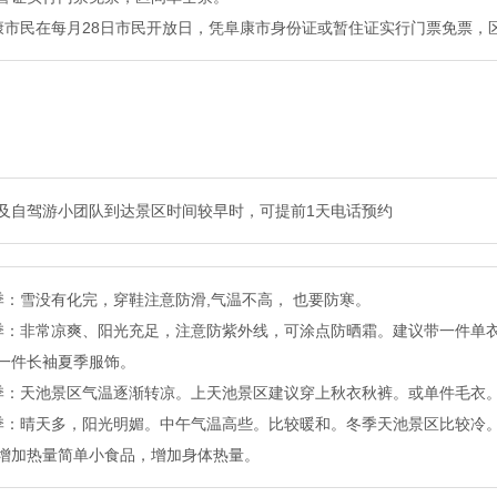
康市民在每月28日市民开放日，凭阜康市身份证或暂住证实行门票免票，
及自驾游小团队到达景区时间较早时，可提前1天电话预约
季：雪没有化完，穿鞋注意防滑,气温不高， 也要防寒。
季：非常凉爽、阳光充足，注意防紫外线，可涂点防晒霜。建议带一件单
一件长袖夏季服饰。
季：天池景区气温逐渐转凉。上天池景区建议穿上秋衣秋裤。或单件毛衣
季：晴天多，阳光明媚。中午气温高些。比较暖和。冬季天池景区比较冷
增加热量简单小食品，增加身体热量。