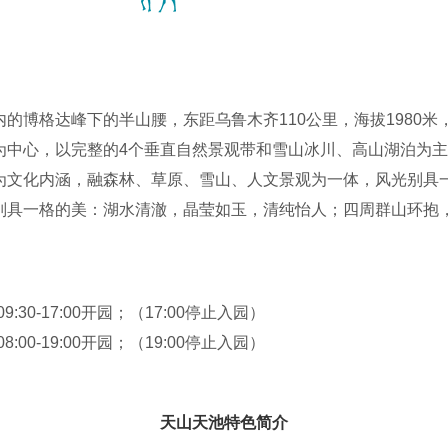
的博格达峰下的半山腰，东距乌鲁木齐110公里，海拔1980
为中心，以完整的4个垂直自然景观带和雪山冰川、高山湖泊为
为文化内涵，融森林、草原、雪山、人文景观为一体，风光别具
别具一格的美：湖水清澈，晶莹如玉，清纯怡人；四周群山环抱，
杉、塔松，漫山遍岭，遮天蔽日，俨然一幅大自然的美丽画卷。天
万罗汉涅般木山游览区”、“娘娘庙游览区”和“博格达峰北坡游览区
09:30-17:00开园；（17:00停止入园）
08:00-19:00开园；（19:00停止入园）
天山天池特色简介