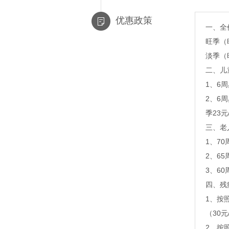
优惠政策
一、全
旺季（
淡季（
二、儿
1、6
2、6
季23
三、老
1、7
2、6
3、6
四、残
1、按
（30
2、按