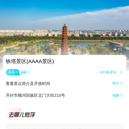


61
铁塔景区(AAAA景区)
4.6
423条评论

分
很棒
查看景点简介及开放时间
简介


开封市顺河回族区北门大街210号
地图