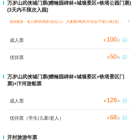
万岁山武侠城门票(赠翰园碑林+城墙景区+铁塔公园门票)
(3天内不限次入园)
优待政策：老人票(65周岁(含)以上）,儿童票6周岁(不含)以下或1.2米(含)

100
成人票

¥
起
50
优待票

¥
起
万岁山武侠城门票(赠翰园碑林+城墙景区+铁塔景区门
票)+汴河游船票
128
成人票

¥
起
68
优待票（学生/儿童/老人）

¥
起
开封旅游年票