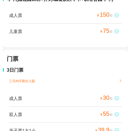
150
成人票

¥
起
75
儿童票

¥
起
门票
3日门票
三天内不限次入园

30
成人票

¥
起
55
双人票

¥
起
39.9
亲子票1大1小

¥
起