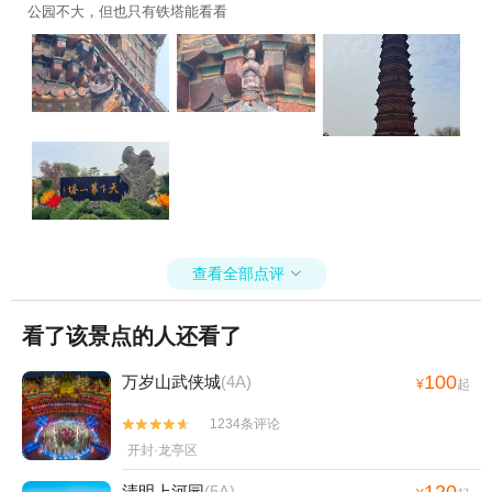
公园不大，但也只有铁塔能看看
查看全部点评

看了该景点的人还看了
100
万岁山武侠城
(4A)
¥
起
1234条评论


开封·龙亭区
120
清明上河园
(5A)