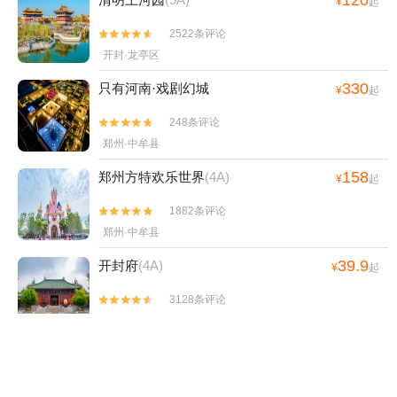
¥
起
2522条评论


开封·龙亭区
330
只有河南·戏剧幻城
¥
起
248条评论


郑州·中牟县
158
郑州方特欢乐世界
(4A)
¥
起
1882条评论


郑州·中牟县
39.9
开封府
(4A)
¥
起
3128条评论


开封·鼓楼区
37.5
大相国寺
(4A)
¥
起
1188条评论

