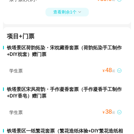
查看剩余1个

项目+门票
铁塔景区荷韵拓染・宋枕藏香套票（荷韵拓染手工制作
+DIY枕套）赠门票
48
学生票

¥
起
铁塔景区宋风荷韵・手作凝香套票（手作凝香手工制作
+DIY香皂）赠门票
38
学生票

¥
起
铁塔景区一纸繁花套票（繁花造纸体验+DIY繁花造纸相