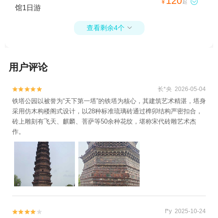
120

¥
起
馆1日游
查看剩余4个

用户评论
长*央 2026-05-04


铁塔公园以被誉为“天下第一塔”的铁塔为核心，其建筑艺术精湛，塔身
采用仿木构楼阁式设计，以28种标准琉璃砖通过榫卯结构严密扣合，
砖上雕刻有飞天、麒麟、菩萨等50余种花纹，堪称宋代砖雕艺术杰
作。
f*y 2025-10-24

