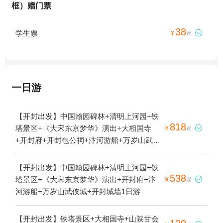
框）赠门票
38
学生票

¥
起
一日游
【开封出发】中国翰园碑林+清明上河园+铁
818
塔景区+《大宋东京梦华》演出+大相国寺

¥
起
+开封府+开封包公祠+汴河游船+万岁山武侠
城+开封城墙1日游
【开封出发】中国翰园碑林+清明上河园+铁
538
塔景区+《大宋东京梦华》演出+开封府+汴

¥
起
河游船+万岁山武侠城+开封城墙1日游
【开封出发】铁塔景区+大相国寺+山陕甘会