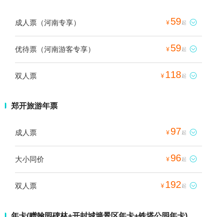
59
成人票（河南专享）

¥
起
59
优待票（河南游客专享）

¥
起
118
双人票

¥
起
郑开旅游年票
97
成人票

¥
起
96
大小同价

¥
起
192
双人票

¥
起
年卡(赠翰园碑林+开封城墙景区年卡+铁塔公园年卡)