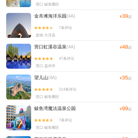
营口·鲅鱼圈区
39
金帛滩海洋乐园
(4A)
¥
起
7条评论


盘锦·大洼县
48
营口虹溪谷温泉
(4A)
¥
起
47条评论


营口·盖州市
35
望儿山
(4A)
¥
起
214条评论


营口·鲅鱼圈区
99
鲅鱼湾魔法温泉公园
¥
起
7条评论


营口·鲅鱼圈区