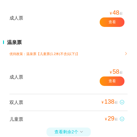
48
¥
起
成人票
查看
温泉票
优待政策：温泉票【儿童票(1.2米(不含)以下)】

58
¥
起
成人票
查看
138
双人票

¥
起
29
儿童票

¥
起
查看剩余2个
