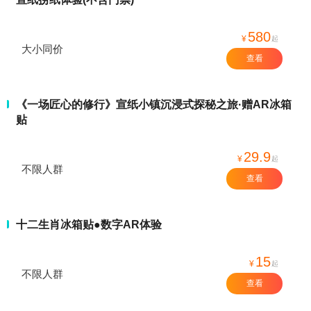
580
¥
起
大小同价
查看
《一场匠心的修行》宣纸小镇沉浸式探秘之旅·赠AR冰箱
贴
29.9
¥
起
不限人群
查看
十二生肖冰箱贴●数字AR体验
15
¥
起
不限人群
查看