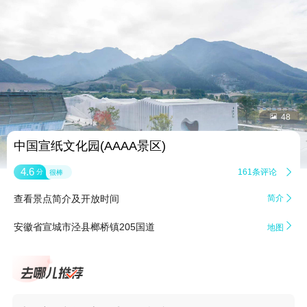


48
中国宣纸文化园(AAAA景区)
4.6
161条评论

分
很棒
查看景点简介及开放时间
简介


安徽省宣城市泾县榔桥镇205国道
地图