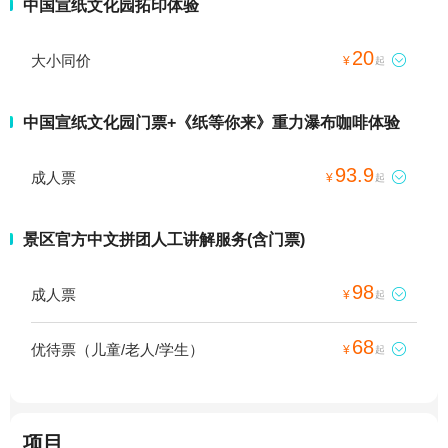
中国宣纸文化园拓印体验
20
大小同价

¥
起
中国宣纸文化园门票+《纸等你来》重力瀑布咖啡体验
93.9
成人票

¥
起
景区官方中文拼团人工讲解服务(含门票)
98
成人票

¥
起
68
优待票（儿童/老人/学生）

¥
起
项目