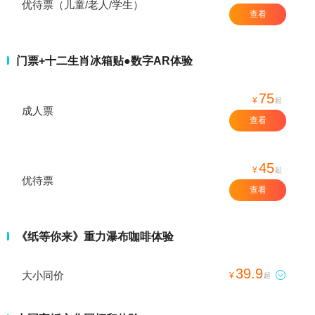
优待票（儿童/老人/学生）
查看
门票+十二生肖冰箱贴●数字AR体验
75
¥
起
成人票
查看
45
¥
起
优待票
查看
《纸等你来》重力瀑布咖啡体验
39.9
大小同价

¥
起