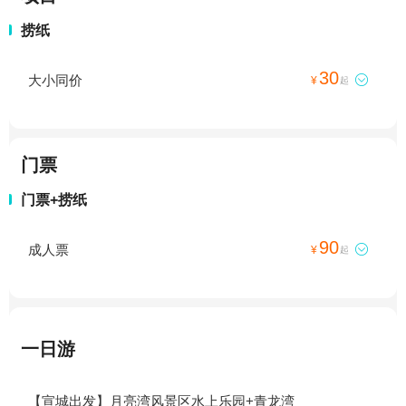
捞纸
30
大小同价

¥
起
门票
门票+捞纸
90
成人票

¥
起
一日游
【宣城出发】月亮湾风景区水上乐园+青龙湾