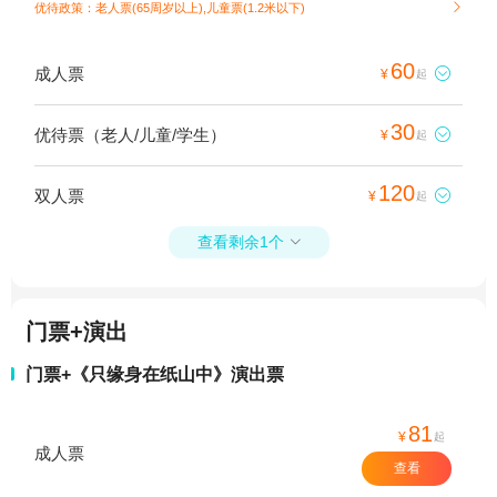
优待政策：老人票(65周岁以上),儿童票(1.2米以下)

60
成人票

¥
起
30
优待票（老人/儿童/学生）

¥
起
120
双人票

¥
起
查看剩余1个

门票+演出
门票+《只缘身在纸山中》演出票
81
¥
起
成人票
查看