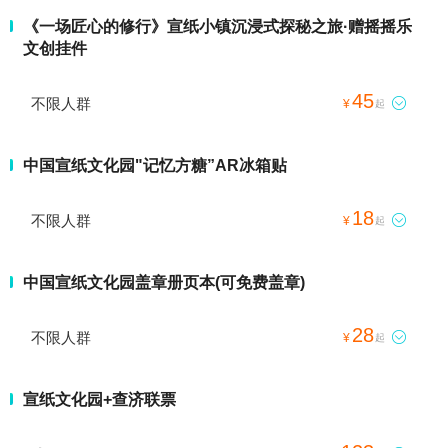
《一场匠心的修行》宣纸小镇沉浸式探秘之旅·赠摇摇乐
文创挂件
45
不限人群

¥
起
中国宣纸文化园"记忆方糖”AR冰箱贴
18
不限人群

¥
起
中国宣纸文化园盖章册页本(可免费盖章)
28
不限人群

¥
起
宣纸文化园+查济联票