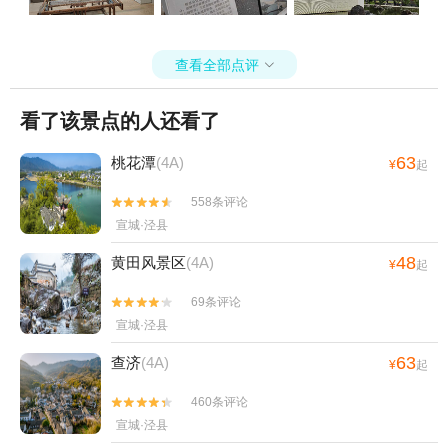
查看全部点评

看了该景点的人还看了
63
桃花潭
(4A)
¥
起
558条评论


宣城·泾县
48
黄田风景区
(4A)
¥
起
69条评论


宣城·泾县
63
查济
(4A)
¥
起
460条评论


宣城·泾县