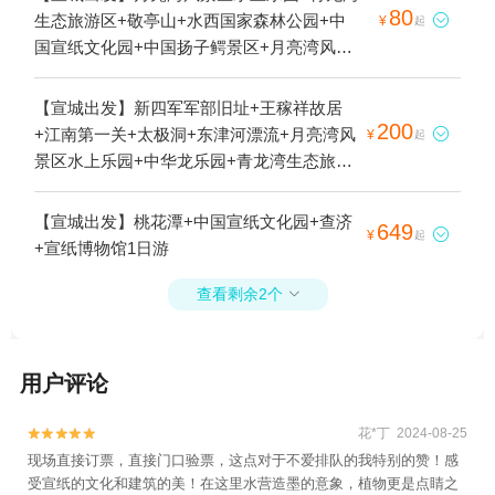
80
生态旅游区+敬亭山+水西国家森林公园+中

¥
起
国宣纸文化园+中国扬子鳄景区+月亮湾风景
区+宣城月亮湾滑翔伞飞行营地1日游
【宣城出发】新四军军部旧址+王稼祥故居
200
+江南第一关+太极洞+东津河漂流+月亮湾风

¥
起
景区水上乐园+中华龙乐园+青龙湾生态旅游
区+夏霖九天银瀑风景区+胡宗宪尚书府+皖
南事变烈士陵园+敬亭山+江村+石佛山+桃花
【宣城出发】桃花潭+中国宣纸文化园+查济
649

¥
起
潭+龙川景区+障山大峡谷+水西国家森林公
+宣纸博物馆1日游
园+横山国家森林公园+皖南事变纪念广场
+中国宣纸文化园+白云洞+太极湖村风景区
查看剩余2个

+上庄景区+中国扬子鳄景区+赤滩古镇+查济
+黄田风景区+水墨汀溪风景区+皖南之心·龙
泉洞+古孔灵汪家大院浧坡地主庄园+千年仁
用户评论
里+徽杭古道+水东老街+广德百杨生态园+宁
国市石柱山+广德灵山大峡谷+华东大裂谷
花*丁 2024-08-25


+宣城鳄鱼湖移动水上乐园+宣城水上乐园
现场直接订票，直接门口验票，这点对于不爱排队的我特别的赞！感
+安徽宣城龙悦谷高尔夫俱乐部+宣城市红星
受宣纸的文化和建筑的美！在这里水营造墨的意象，植物更是点睛之