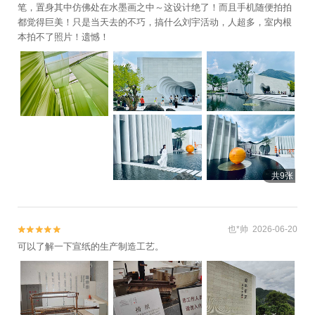
剧场+宣城奇特欢乐园+安徽广德南溪漂流
笔，置身其中仿佛处在水墨画之中～这设计绝了！而且手机随便拍拍
都觉得巨美！只是当天去的不巧，搞什么刘宇活动，人超多，室内根
+胡宗宪少保府+澄心堂宣纸作坊+龙川水街
本拍不了照片！遗憾！
+朱旺村+郎溪观天下旅游风景区+吴越古道
+太极五色谷景区+红岩溪漂流+宣城泾县桃
花潭畔森林温泉+亲心谷文化旅游度假区+中
国官塘湖景区+宣城欢乐岛+宣城敬林酒店
+石龙山漂流+桃花潭10℃竹筏漂流+皖南大
峡谷激情漂流+teamLab未来游乐园+皖南川
藏线全地形越野俱乐部+桃花潭鸿峨迷谷花海
+青龙潭激情漂流景区+云景牛山+皖南灵山
景区+水东古镇景区+宁国龙门大峡谷景区
共9张
+西津野渡竹筏生态观光景区+月亮湾风景区
+宣城月亮湾滑翔伞飞行营地+宣城本地玩乐
+寻仙寨+安徽宣城月亮湾滑翔伞飞行营地
也*帅 2026-06-20


+广德太极洞国际滑翔伞营地+皖南雅鲁藏布
可以了解一下宣纸的生产制造工艺。
玻璃漂流+泾县桃花潭畔诗画山水酒店(原宣
城桃花潭畔度假酒店)+宣城扬子鳄保护区+皖
南野生动物园+汉唐纸坊景区+皖南徽水河竹
筏探秘+桃花潭畔旅游度假区1日游