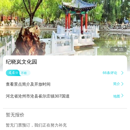


10
纪晓岚文化园
4.4
66条评论

分
不错
查看景点简介及开放时间
简介


河北省沧州市沧县崔尔庄镇307国道
地图
暂无报价
暂无门票预订，我们正在努力补充