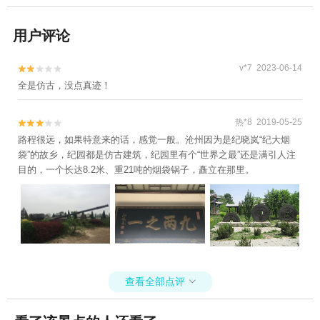
用户评论
v*7 2023-06-14


全是仿古，没点真迹！
热*8 2019-05-25


路程很远，如果特意来的话，感觉一般。沧州因为是纪晓岚“纪大烟
袋”的故乡，纪园都是仿古建筑，纪园里有个“世界之最”还是满引人注
目的，一个长达8.2米、重21吨的烟袋锅子，矗立在那里。
查看全部点评
