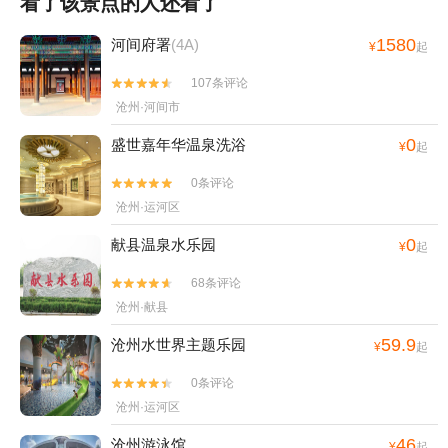
看了该景点的人还看了
1580
河间府署
(4A)
¥
起
107条评论


沧州·河间市
0
盛世嘉年华温泉洗浴
¥
起
0条评论


沧州·运河区
0
献县温泉水乐园
¥
起
68条评论


沧州·献县
59.9
沧州水世界主题乐园
¥
起
0条评论


沧州·运河区
46
沧州游泳馆
¥
起