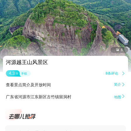


6
河源越王山风景区
4.3
8条评论

分
不错
查看景点简介及开放时间
简介


广东省河源市江东新区古竹镇留洞村
地图