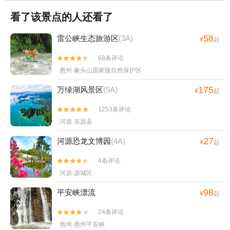
看了该景点的人还看了
58
雷公峡生态旅游区
(3A)
¥
起
68条评论


惠州·象头山国家级自然保护区
175
万绿湖风景区
(5A)
¥
起
1253条评论


河源·东源县
27
河源恐龙文博园
(4A)
¥
起
4条评论


河源·源城区
98
平安峡漂流
¥
起
24条评论


惠州·惠州平安峡