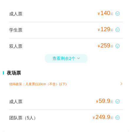
140
成人票

¥
起
129
学生票

¥
起
259
双人票

¥
起
查看剩余2个

夜场票
优待政策：儿童票(110cm（不含）以下)

59.9
成人票

¥
起
249.9
团队票（5人）

¥
起