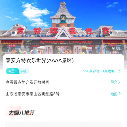


68
泰安方特欢乐世界(AAAA景区)
4.5
990条评论
1条攻略

分
不错
查看景点简介及开放时间
简介


山东省泰安市泰山区明堂路8号
地图