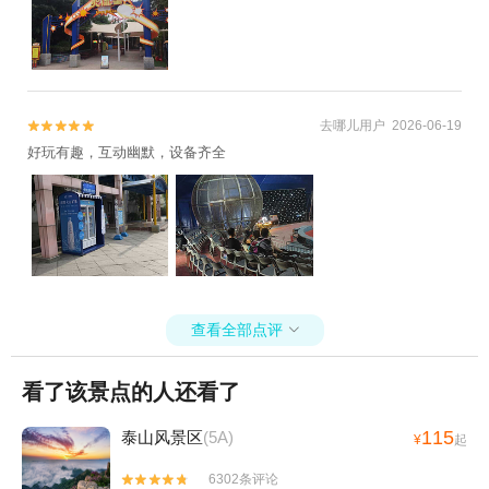
去哪儿用户 2026-06-19


好玩有趣，互动幽默，设备齐全
查看全部点评

看了该景点的人还看了
115
泰山风景区
(5A)
¥
起
6302条评论

