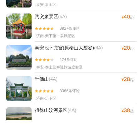
泰安·泰山区
40
趵突泉景区
(5A)
¥
起
3827条评论


济南·天下第一泉风景区
20
泰安地下龙宫(原泰山大裂谷)
(4A)
¥
起
124条评论


泰安·泰山宝泰隆旅游度假区
28
千佛山
(4A)
¥
起
3366条评论


济南·历下区
38
徂徕山汶河景区
(4A)
¥
起
0条评论


泰安