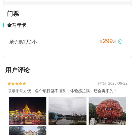
门票
金马年卡
299
亲子票1大1小

¥
起
用户评论
苏*超 2026-06-22


取票非常方便，各个项目都不排队，体验感拉满，还会再来的！