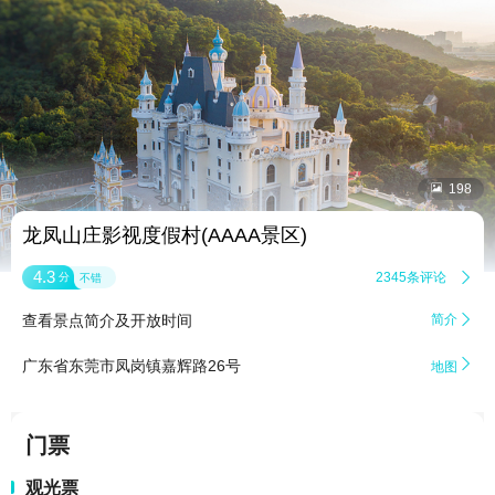


198
龙凤山庄影视度假村(AAAA景区)
4.3
2345条评论

分
不错
查看景点简介及开放时间
简介


广东省东莞市凤岗镇嘉辉路26号
地图
门票
观光票