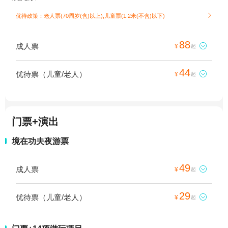
优待政策：老人票(70周岁(含)以上),儿童票(1.2米(不含)以下)

88
成人票

¥
起
44
优待票（儿童/老人）

¥
起
门票+演出
境在功夫夜游票
49
成人票

¥
起
29
优待票（儿童/老人）

¥
起