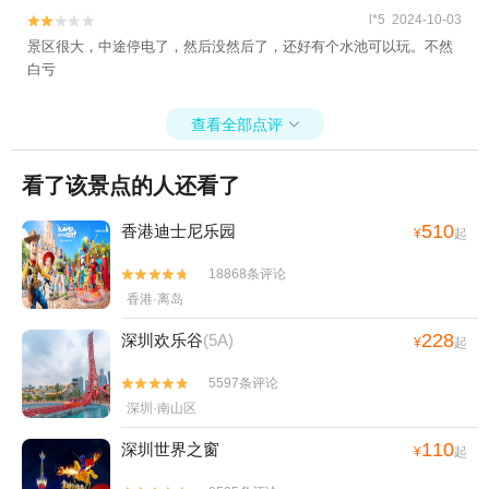
l*5 2024-10-03


景区很大，中途停电了，然后没然后了，还好有个水池可以玩。不然
白亏
查看全部点评

看了该景点的人还看了
510
香港迪士尼乐园
¥
起
18868条评论


香港·离岛
228
深圳欢乐谷
(5A)
¥
起
5597条评论


深圳·南山区
110
深圳世界之窗
¥
起