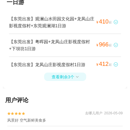
一日游
【东莞出发】观澜山水田园文化园+龙凤山庄
410

¥
起
影视度假村+东莞观澜湖1日游
【东莞出发】粤晖园+龙凤山庄影视度假村
966

¥
起
+下坝坊1日游
412
【东莞出发】龙凤山庄影视度假村1日游

¥
起
查看剩余3个

用户评论
去哪儿用户 2026-05-09


风景好 空气新鲜美食多