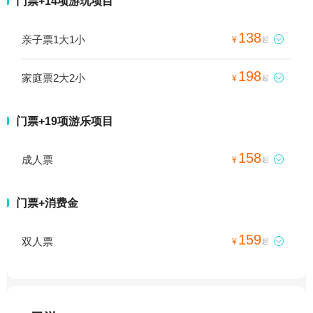
门票+14项游玩项目
138
亲子票1大1小

¥
起
198
家庭票2大2小

¥
起
门票+19项游乐项目
158
成人票

¥
起
门票+消费金
159
双人票

¥
起