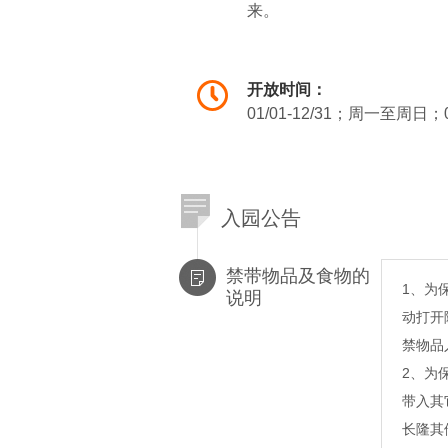
来。
缘分天空：在缘分的天空寻
浪漫的天际。
开放时间：
*夫英雄：憨态可掬，机智灵
01/01-12/31；周一至周日；0
吉象共舞：十头大象大秀舞
立，360度旋转，群象搭造
魔域仙境：来自欧洲的仙境
入园公告
驼…
魔幻火轮：生死之轮，命悬
禁带物品及食物的
激！
1、为
说明
圣殿威仪：伴着中世纪复古
动打开
的步伐像是回敬投来的注目
禁物品
2、为
带入其
长隆其