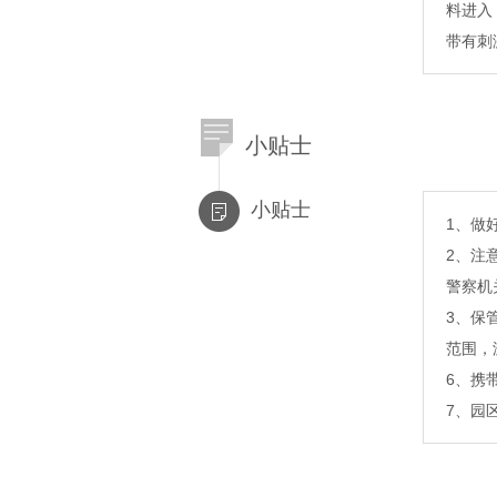
料进入
带有刺
小贴士
小贴士
1、做
2、注
警察机
3、保
范围，
6、携
7、园