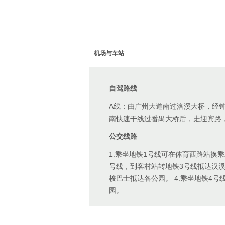
机场与车站
自驾路线
A线：由广州大道南过洛溪大桥，经钟
南快速干线过番禺大桥后，走迎宾路
公交线路
1.乘坐地铁1号线可在体育西路站换
号线，到客村站转地铁3号线抵达汉溪
梭巴士抵达各公园。 4.乘坐地铁4
园。