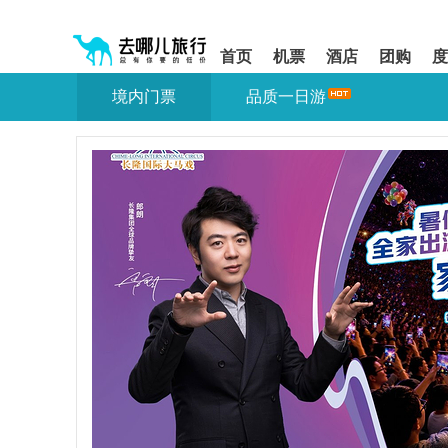
请
提
提
按
示:
示:
shift+enter
您
您
首页
机票
酒店
团购
度
进
已
已
入
进
离
境内门票
品质一日游
去
入
开
哪
网
网
网
站
站
智
导
导
能
航
航
导
区,
区
盲
本
语
区
音
域
引
含
导
有
模
6
式
个
模
块,
按
下
Tab
键
浏