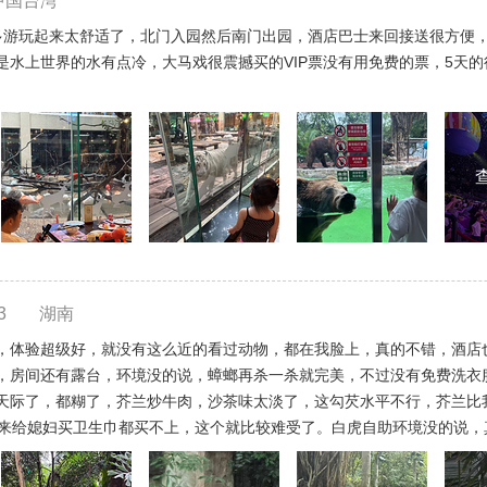
中国台湾
多游玩起来太舒适了，北门入园然后南门出园，酒店巴士来回接送很方便，
是水上世界的水有点冷，大马戏很震撼买的VIP票没有用免费的票，5天
3
湖南
，体验超级好，就没有这么近的看过动物，都在我脸上，真的不错，酒店
，房间还有露台，环境没的说，蟑螂再杀一杀就完美，不过没有免费洗衣
天际了，都糊了，芥兰炒牛肉，沙茶味太淡了，这勾芡水平不行，芥兰比
回来给媳妇买卫生巾都买不上，这个就比较难受了。白虎自助环境没的说，