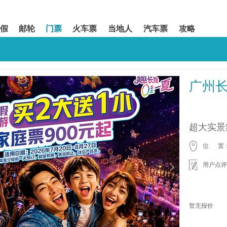
假
邮轮
门票
火车票
当地人
汽车票
攻略
广州
超大实景
位 置
用户点评
暂无报价