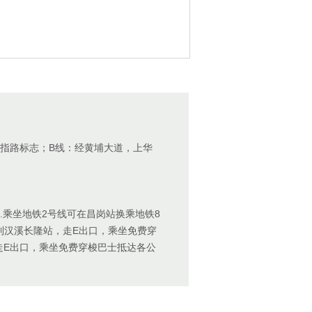
目指路标志；B线：经黄埔大道，上华
.乘坐地铁2号线可在昌岗站换乘地铁8
到汉溪长隆站，走E出口，乘坐免费穿
走E出口，乘坐免费穿梭巴士抵达各公