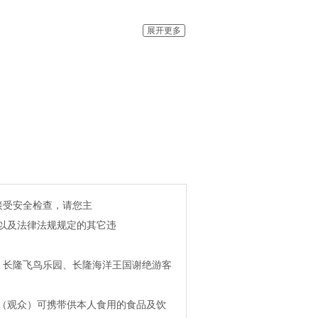
浪漫的空中之舞，美丽精灵的祝福响彻
展开更多
的独特魅力。
还有拿手绝活：跳绳，踢球，单脚站
森林中觅食的长颈鹿、斑马、羚羊、骆
临其境的感官体验是那样的惊险、刺
接受安全检查，请您主
伴下挥手缓缓进场，纯种宝马踏着响亮
以及法律法规规定的其它违
、长隆飞鸟乐园、长隆海洋王国谢绝游客
（观众）可携带供本人食用的食品及饮