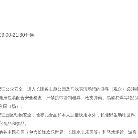
觅飘荡，爱神的精灵化身魔法水晶球，女孩与未来的王子跳起了
巧，魁梧身型，它用极具感染力的马戏艺术形式讲述*夫英“熊”
9:00-21:30开园
技，不仅会表演欧洲风格的宫廷舞、非洲风格的原始部落舞蹈，
型样样精通，你千万别眨眼！
精灵们在夜空中炫动着华丽的芭蕾舞姿，色彩斑斓的景象引来了
一线，旋转的火焰，跳动的音符，魔轮勇士与时速竞赛，现场身
保证公众安全，进入长隆各主题公园及马戏表演场馆的游客（观众）必须
风情的悠扬短笛声，端庄的欧洲贵妇身着华丽的服饰在骑士的陪
随身包裹配合安全检查，严禁携带管制器具、枪支弹药、易燃易爆等物品
。
入园（场）。
保证园区动物安全，除婴儿食品和本人适量饮用水外，长隆野生动物世界
它食品和饮品。
他各主题公园（包含长隆欢乐世界、长隆水上乐园等）和马戏场馆，游客