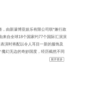
巨铸，由新濠博亚娱乐有限公司联*兼行政
，由来自全球18个国家约77个国际汇演演
在表演时将配以令人耳目一新的服饰及
个魔幻无边的奇妙国度，经历截然不同
加斯制作的惊世汇演，将带您进入前所
展开更多
》只是一个水上杂技的话，你就大错特
跳水，带你走进奇妙的玄幻国度，经历
水上舞台可以在1分钟内变回陆地舞
式秋千”，一切动人心弦的演出，都只为保