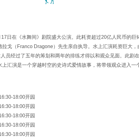
9月17日在《水舞间》剧院盛大公演。此耗资超过20亿人民币的
戈（Franco Dragone）先生亲自执导。水上汇演耗资巨大
技术人员经过了五年的筹划和两年的排练才得以和观众见面。此剧
水上汇演是一个穿越时空的史诗式爱情故事，将带领观众进入一
渊出发，直至喜悦的高峰，徘徊在恐惧的边缘。这个超越拉斯韦
我们一同莅临澳门新濠天地——水舞间！当你仅仅以为《水舞间
一个穿越时空的爱情故事，以这个故事作为主线，把芭蕾、高空
6:30-18:00开园
过相当于5个奥林匹克标准泳池的容量的水上演出场馆吗？而这个
6:30-18:00开园
跳下的跳水表演吗？还有“高空电单车演出”、“人造吊灯”、“俄国
6:30-18:00开园
6:30-18:00开园
6:30-18:00开园