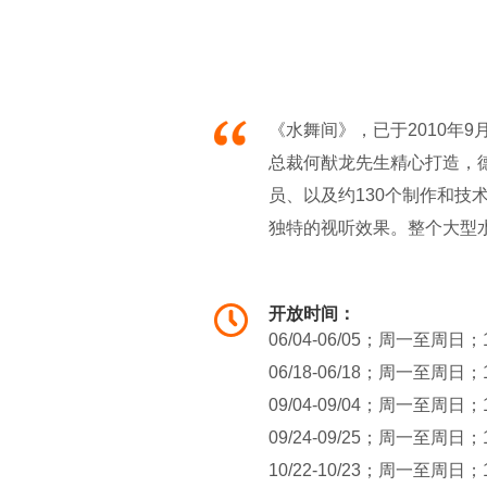
《水舞间》，已于2010年
总裁何猷龙先生精心打造，德拉
员、以及约130个制作和
独特的视听效果。整个大型
的情感之旅，从哀、怒的深
未见的视觉震撼新里程。让
开放时间：
错了。《水舞间》讲述的是
06/04-06/05；周一至周日；1
动人心弦的历险之旅。你见
06/18-06/18；周一至周日；1
台。你见过从26.5米高空
09/04-09/04；周一至周日；1
护未来世界的公主而战。
09/24-09/25；周一至周日；1
10/22-10/23；周一至周日；1