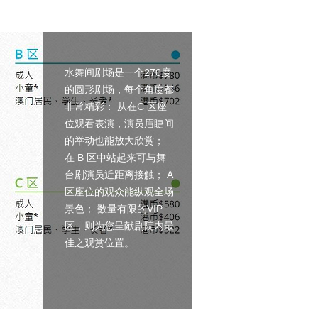
水舞间剧场是一个270度
的圆形剧场，每个角度都
非常精彩： 从在C 区座
位观看表演，演员眉睫间
的举动也能放大欣赏；
在 B 区中站起来可与舞
台剧演员近距离接触； A
区座位的观众能纵观全场
景色； 数量有限的VIP
区，则为您呈献剧院内最
佳之观赏位置。