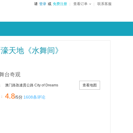
请
登录
或
免费注册
查看订单
联系客服
新濠天地《水舞间》
舞台奇观
查看地图
澳门路氹連貫公路 City of Dreams
：
4.8
：
/5分
1608条评论