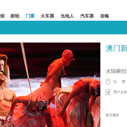
假
邮轮
门票
火车票
当地人
汽车票
攻略
澳门
水陆瞬切
位 置
用户点评
暂无报价