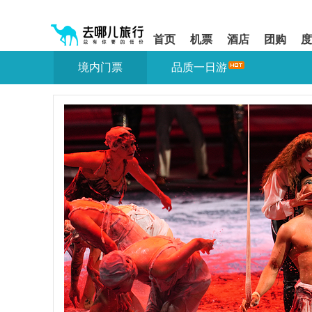
请
提
提
按
示:
示:
shift+enter
您
您
首页
机票
酒店
团购
度
进
已
已
入
进
离
境内门票
品质一日游
去
入
开
哪
网
网
网
站
站
智
导
导
能
航
航
导
区,
区
盲
本
语
区
音
域
引
含
导
有
模
6
式
个
模
块,
按
下
Tab
键
浏