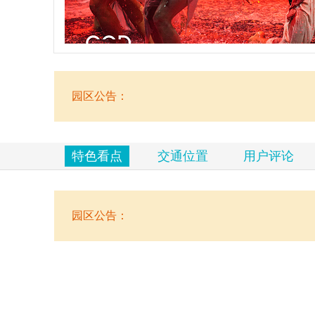
览
信
息
园区公告：
特色看点
交通位置
用户评论
园区公告：