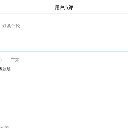
用户点评
51
条评论
9
广东
覺給騙