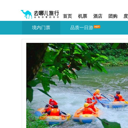
请
提
提
按
示:
示:
shift+enter
您
您
首页
机票
酒店
团购
度
进
已
已
入
进
离
境内门票
品质一日游
去
入
开
哪
网
网
网
站
站
智
导
导
能
航
航
导
区,
区
盲
本
语
区
音
域
引
含
导
有
模
6
式
个
模
块,
按
下
Tab
键
浏