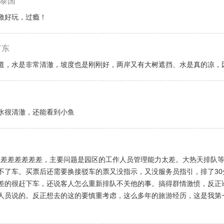
泰国
激好玩，过瘾！
广东
道，水是非常清澈，坡度也是刚刚好，两岸又有大树遮挡、水是真的凉，
水很清澈，还能看到小鱼
差差差差差差差差，主要问题是园区的工作人员管理能力太差。大热天排队
不了车。买票后还需要换接驳车的票又没指示，又没服务员指引，排了3
差的很赶下车，还说客人怎么重新排队不关他的事。搞得群情激愤，反正
人员说的。反正想去的这的要慎重考虑，这么多年的旅游经历，这是我第