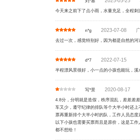
2025-05-25
刘*基
今天来之前下了点小雨，水量充足，全程刺
2023-07-08
n*g
去过一次，感觉特别好，因为都是自然的河
2022-07-15
d*7
半程漂风景很好，小一点的小孩也能玩，溪
2020-08-17
写*景
4.8分，分明就是造假，秩序混乱，差差
车又少，遵守纪律的排队等个大半小时还上
票再重新排个大半小时的队，工作人员态度
以下小孩也需要买票而且是原价，这是工作
都不想给！