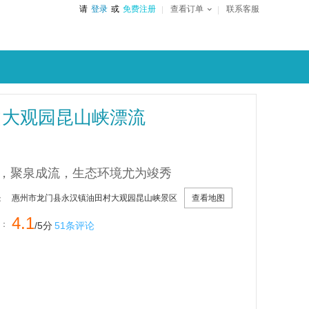
请
登录
或
免费注册
查看订单
联系客服
山大观园昆山峡漂流
，聚泉成流，生态环境尤为竣秀
查看地图
惠州市龙门县永汉镇油田村大观园昆山峡景区
：
4.1
：
/5分
51条评论