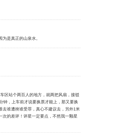
因为是真正的山泉水。
等车区站个两百人的地方，就两把风扇，接驳
0分钟，上车前才说要换票才能上，那又要换
谁去谁遭殃谁受罪，真心不建议去，另外1米
一次的差评！评星一定要点，不然我一颗星