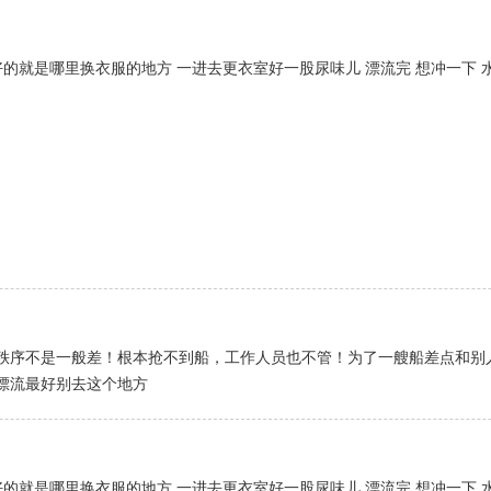
好的就是哪里换衣服的地方 一进去更衣室好一股尿味儿 漂流完 想冲一下 
秩序不是一般差！根本抢不到船，工作人员也不管！为了一艘船差点和别
漂流最好别去这个地方
好的就是哪里换衣服的地方 一进去更衣室好一股尿味儿 漂流完 想冲一下 