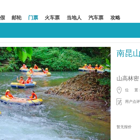
假
邮轮
门票
火车票
当地人
汽车票
攻略
南昆
山高林密
位 置
用户点评
暂无报价