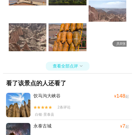
共8张
查看全部点评

看了该景点的人还看了
148
饮马沟大峡谷
¥
起
2条评论


白银·景泰县
7
永泰古城
¥
起