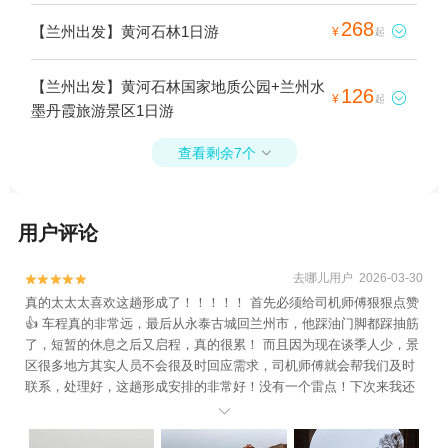
268
【兰州出发】黄河石林1日游

¥
起
【兰州出发】黄河石林国家地质公园+兰州水
126

¥
起
墨丹霞旅游景区1日游
查看剩余7个

用户评论
去哪儿用户 2026-03-30


真的太太太喜欢这趟形成了！！！！！ 首先必须给司机师傅狠狠点赞
👍 车程真的非常远，最后从永泰古城回兰州市，他踩油门脚都踩抽筋
了，短暂的休息之后又启程，真的很累！ 而且因为现在谈季人少，景
区很多地方其实人员不会很及时回应需求，司机师傅就会帮我们及时
联系，处理好，这趟形成安排的非常好！没有一个雷点！下次来我还
会定这家！
