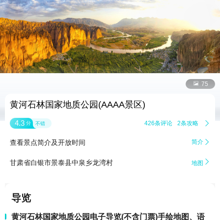


75
黄河石林国家地质公园(AAAA景区)
4.3
426条评论
2条攻略

分
不错
查看景点简介及开放时间
简介


甘肃省白银市景泰县中泉乡龙湾村
地图
导览
黄河石林国家地质公园电子导览(不含门票)手绘地图、语