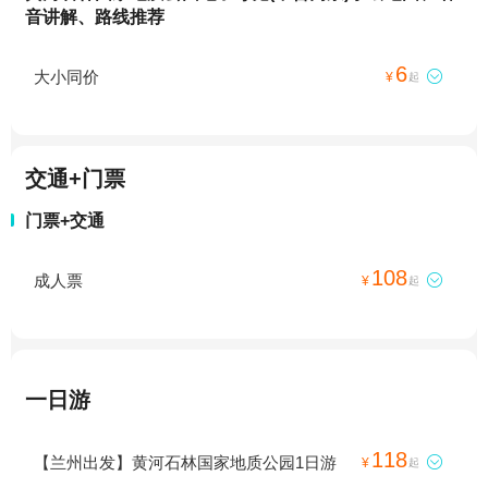
音讲解、路线推荐
6
大小同价

¥
起
交通+门票
门票+交通
108
成人票

¥
起
一日游
118
【兰州出发】黄河石林国家地质公园1日游

¥
起