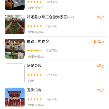
32条评论


白银·景泰县
0
靖远县水岸三合旅游景区
(4A)
¥
起
0条评论


白银·靖远县
285
白银市博物馆
¥
起
0条评论


白银·白银区
0
响泉公园
¥
起
0条评论


白银
0
五佛沿寺
¥
起
1条评论


白银·景泰县