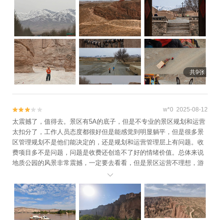
共9张
w*0 2025-08-12


太震撼了，值得去。景区有5A的底子，但是不专业的景区规划和运营
太扣分了，工作人员态度都很好但是能感觉到明显躺平，但是很多景
区管理规划不是他们能决定的，还是规划和运营管理层上有问题。收
费项目多不是问题，问题是收费还创造不了好的情绪价值。总体来说
地质公园的风景非常震撼，一定要去看看，但是景区运营不理想，游
客体验不佳，基本还处于原始开发阶段。基于地质公园，给满分，但

既然开发成了景区收了这么多钱，那只能给3分了。