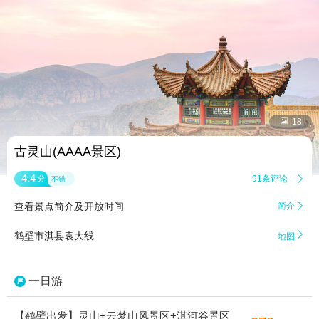


18
古灵山(AAAA景区)
4.4
91条评论

分
不错
查看景点简介及开放时间
简介


鹤壁市淇县袁大线
地图
一日游
【鹤壁出发】灵山+云梦山风景区+淇河谷景区