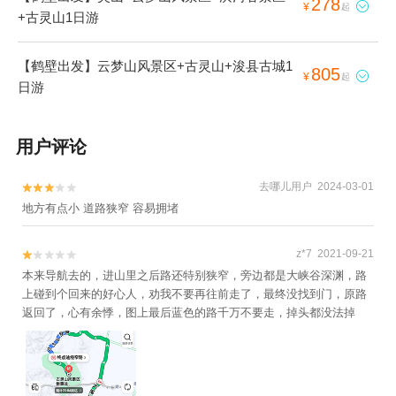
278

¥
起
+古灵山1日游
【鹤壁出发】云梦山风景区+古灵山+浚县古城1
805

¥
起
日游
用户评论
去哪儿用户 2024-03-01


地方有点小 道路狭窄 容易拥堵
z*7 2021-09-21


本来导航去的，进山里之后路还特别狭窄，旁边都是大峡谷深渊，路
上碰到个回来的好心人，劝我不要再往前走了，最终没找到门，原路
返回了，心有余悸，图上最后蓝色的路千万不要走，掉头都没法掉