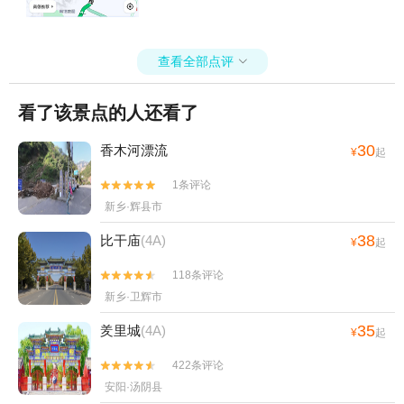
查看全部点评

看了该景点的人还看了
30
香木河漂流
¥
起
1条评论


新乡·辉县市
38
比干庙
(4A)
¥
起
118条评论


新乡·卫辉市
35
羑里城
(4A)
¥
起
422条评论


安阳·汤阴县