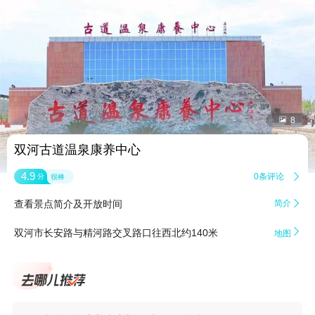


8
双河古道温泉康养中心
4.9
0条评论

分
很棒
查看景点简介及开放时间
简介


双河市长安路与精河路交叉路口往西北约140米
地图