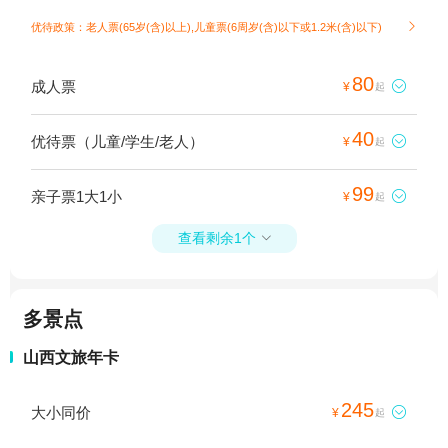
优待政策：老人票(65岁(含)以上),儿童票(6周岁(含)以下或1.2米(含)以下)

80
成人票

¥
起
40
优待票（儿童/学生/老人）

¥
起
99
亲子票1大1小

¥
起
查看剩余1个

多景点
山西文旅年卡
245
大小同价

¥
起