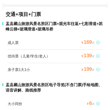
交通+项目+门票
盂县藏山旅游风景名胜区门票+观光车往返+七彩滑道+笏
峰云梯+玻璃滑道+玻璃吊桥
169
成人票

¥
起
139
优待票（儿童/学生/老人）

¥
起
199
亲子票1大1小

¥
起
盂县藏山旅游风景名胜区电子导览(不含门票)手绘地图、
语音讲解、路线推荐
6
大小同价

¥
起