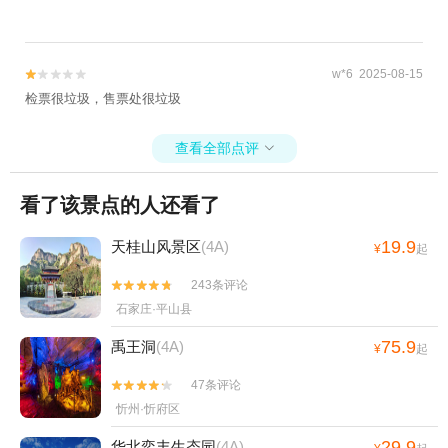
w*6 2025-08-15


检票很垃圾，售票处很垃圾
查看全部点评

看了该景点的人还看了
19.9
天桂山风景区
(4A)
¥
起
243条评论


石家庄·平山县
75.9
禹王洞
(4A)
¥
起
47条评论


忻州·忻府区
29.9
华北奕丰生态园
(4A)