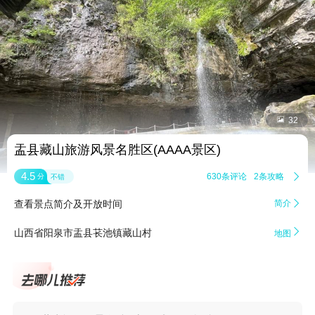


32
盂县藏山旅游风景名胜区(AAAA景区)
4.5
630条评论
2条攻略

分
不错
查看景点简介及开放时间
简介


山西省阳泉市盂县苌池镇藏山村
地图