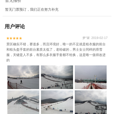
暂无报价
暂无门票预订，我们正在努力补充
用户评论
梦*家 2019-02-17


景区确实不错，赛道多，而且环境好，唯一的不足就是租衣服的前台
和租头盔手套的前台素质太低了，老给破的，男士女士同样的滑雪
服，关键是人不多，有那么多衣服手套都不给换，这是唯一值得改进
的
共7张