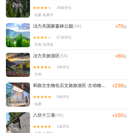
38条评论


临夏·临夏市
70
冶力关国家森林公园
(4A)
¥
起
67条评论


甘南·临潭县
60
冶力关旅游区
(5A)
¥
起
3条评论


甘南
238
和政古生物化石文旅旅游区·古动物化石博物馆
(4A)
¥
起
0条评论


临夏
150
八坊十三巷
(4A)
¥
起
1条评论

