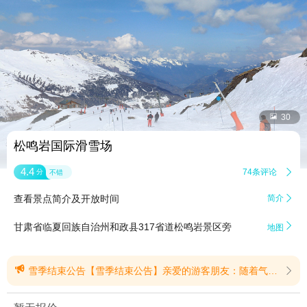


30
松鸣岩国际滑雪场
4.4
74条评论

分
不错
查看景点简介及开放时间
简介


甘肃省临夏回族自治州和政县317省道松鸣岩景区旁
地图

雪季结束公告【雪季结束公告】亲爱的游客朋友：随着气温逐渐回升，冰雪消融，法台山景区松鸣岩国际滑雪场已不具备滑雪运营条件，为保障景区运营安全与游客游玩体验，将于2026年3月6日17:00正式结束2025-2026雪季运营，停止所有滑雪相关项目。一、票务及卡券使用说明1、雪季卡2025-2026雪季卡将于2026年3月6日17:00全部作废，逾期不再使用。季卡用户请及时取走寄存柜内物品，并前往游客中心收银台办理押金退还、寄存柜钥匙归还手续；若逾期未取造成柜内物品丢失，后果自行承担。2、网络购票所有网络渠道购买的雪季票，将于2026年3月6日17:00到期，不可延期使用。未使用的票劵，根据购票平台规则，到期后可自行申请退款或由系统自动退回原支付账户。3、金卡、充值卡金卡、银卡及充值卡可保留至下一雪季继续使用。4、各类折扣券本雪季所有滑雪及冬季项目折扣券（含五折、八折等各类相关折扣券），将于本雪季结束后自动作废，下一雪季不可沿用、不可使用。冰雪虽止，快乐不止法台山景区夏季项目正常开放。5D玻璃吊桥、高空漂流、彩虹滑道、步步惊心、高空秋千、高空蹦极等夏季户外体验项目正常开放，欢迎广大游客前来游玩，在青山绿水间继续享受美好时光。再次感谢所有雪友与游客的支持与厚爱，祝大家生活愉快，万事顺遂！(提示有效期2026/3/5至2026/12/31)
