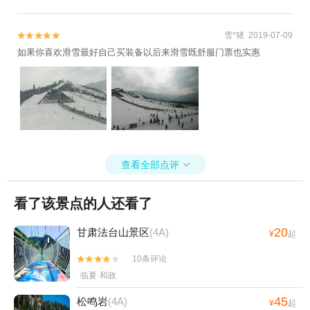
雪*猪 2019-07-09


如果你喜欢滑雪最好自己买装备以后来滑雪既舒服门票也实惠
查看全部点评

看了该景点的人还看了
20
甘肃法台山景区
(4A)
¥
起
10条评论


临夏·和政
45
松鸣岩
(4A)
¥
起