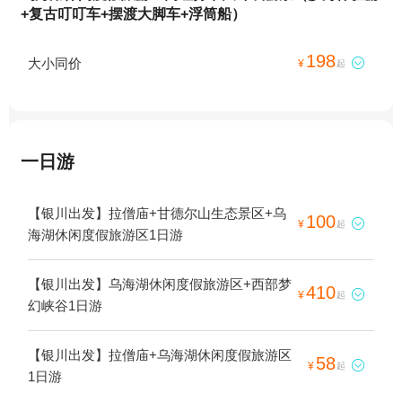
+复古叮叮车+摆渡大脚车+浮筒船）
198
大小同价

¥
起
一日游
【银川出发】拉僧庙+甘德尔山生态景区+乌
100

¥
起
海湖休闲度假旅游区1日游
【银川出发】乌海湖休闲度假旅游区+西部梦
410

¥
起
幻峡谷1日游
【银川出发】拉僧庙+乌海湖休闲度假旅游区
58

¥
起
1日游