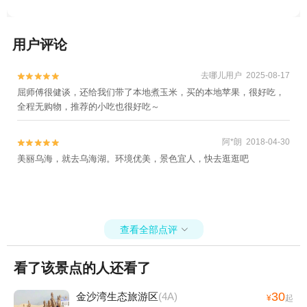
用户评论
去哪儿用户 2025-08-17


屈师傅很健谈，还给我们带了本地煮玉米，买的本地苹果，很好吃，
全程无购物，推荐的小吃也很好吃～
阿*朗 2018-04-30


美丽乌海，就去乌海湖。环境优美，景色宜人，快去逛逛吧
查看全部点评

看了该景点的人还看了
30
金沙湾生态旅游区
(4A)
¥
起