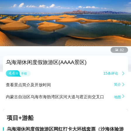


82
乌海湖休闲度假旅游区(AAAA景区)
4.4
15条评论

分
不错
查看景点简介及开放时间
简介


内蒙古自治区乌海市海勃湾区滨河大道与君正街交叉口
地图
项目+游船
乌海湖休闲度假旅游区网红打卡大环线套票（沙海体验游