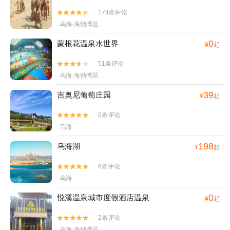
174条评论


乌海·海勃湾区
0
蒙根花温泉水世界
¥
起
51条评论


乌海·海勃湾区
39
吉奥尼葡萄庄园
¥
起
0条评论


乌海
198
乌海湖
¥
起
6条评论


乌海
0
悦溪温泉城市度假酒店温泉
¥
起
2条评论


乌海·海勃湾区