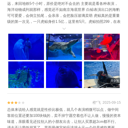
远，来回地铁5个小时，原价是绝对不会去的 主要就是看各种表演，
海洋动物成列就那样，感觉还不如南京海底世界 白鲸表演出口的海豹
可可爱爱，会倒立拍尾，会亲亲，会把脸压玻璃卖萌 虎鲸真的是重量
级的第一次见，一只虎鲸身价1.5亿，这里有5只。虎鲸拍照299，在表
演场一楼有个窗口也可以拍，要等，避开玻璃反光 有一群美人鱼，蛇

年里面还混了2条美女蛇。海狮和海豚表演感觉一般。4d影院和啥圆幕
电影就不咋地了。 漂流需要排队一个小时放弃。过山车在检修，真的
好长，可惜了
共9张
橙*飞 2025-09-15


总体来说给人感觉就是性价比极低，就几个表演稍微可以点，做中间
靠前位置还要加100块钱的，卖不掉宁愿空着也不让人做，慢慢的资本
味道，亲眼看见还拉别人的小朋友出去，让别人买票超2cm都不行。
进去不让带饭就算了，里面最便宜的应该就十元一个但是难吃要死，