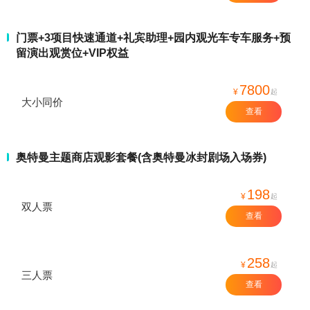
门票+3项目快速通道+礼宾助理+园内观光车专车服务+预
留演出观赏位+VIP权益
7800
¥
起
大小同价
查看
奥特曼主题商店观影套餐(含奥特曼冰封剧场入场券)
198
¥
起
双人票
查看
258
¥
起
三人票
查看