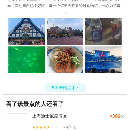
而且其他东西也不好吃，每一个馆出去都要经过购物馆，一心为了赚
钱，体验感极差，也没有说送个什么纪念品。 反正大家都不说实话我

来说，真心觉得不值
查看全部点评

看了该景点的人还看了
369
上海迪士尼度假区
¥
起
23334条评论

