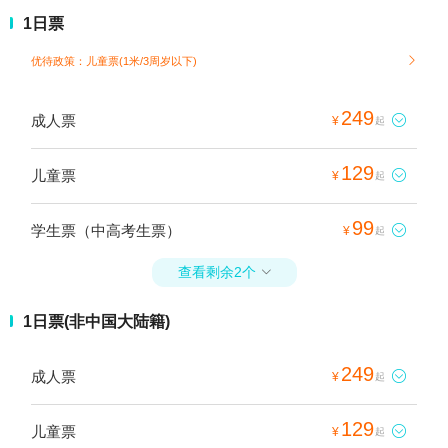
1日票
优待政策：儿童票(1米/3周岁以下)

249
成人票

¥
起
129
儿童票

¥
起
99
学生票（中高考生票）

¥
起
查看剩余2个

1日票(非中国大陆籍)
249
成人票

¥
起
129
儿童票

¥
起