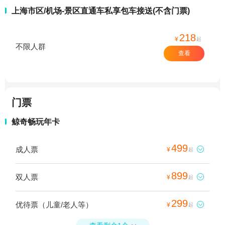
上海市区/机场-景区直通车私享包车接送(不含门票)
218
¥
起
不限人群
查看
门票
鲸奇畅玩年卡
499
成人票

¥
起
899
双人票

¥
起
299
优待票（儿童/老人等）

¥
起