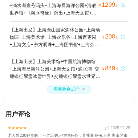
1299
+滴水湖壹号码头+上海海昌海洋公园+海底

¥
起
世界馆+《海豚奇缘》演出+上海天文馆+交
通银行耀雪冰雪世界+时空缆车1日游
【上海出发】上海佘山国家森林公园+上海动
200
物园+上海美术馆+上海欢乐谷+上海百枣园

¥
起
+上海文庙+东方明珠+上海图书馆+上海佘山
国家旅游度假区+豫园+外滩+上海总会+上海
古城墙+上海大剧院+上海野生动物园+上海
【上海出发】上海美术馆+中国航海博物馆
博物馆+上海大学+外滩十八号+豫·上海剧院
849
+上海海昌海洋公园+上海天文馆+滴水湖+交

¥
起
+豫园万丽酒店（河南南路店）+上海龙之梦
通银行耀雪冰雪世界+交通银行耀雪水世界1
+上海迪士尼度假区+迪士尼食品+上海女人
日游
+东方明珠公园+滴水湖壹号码头+豫园老街
查看剩余13个

+迪士尼小镇+上海海昌海洋公园+上海迪士
尼乐团-已下线+上海豫园万丽酒店+豫园星空
梦幻馆+豫园·海上梨园+滴水湖+东方明珠旅
用户评论
游码头+上海野生动物园-车入区1日游
j*j 2025-02-25


老人票230好贵啊！不过老妈玩得很开心，直接刷身份证进 离市区很