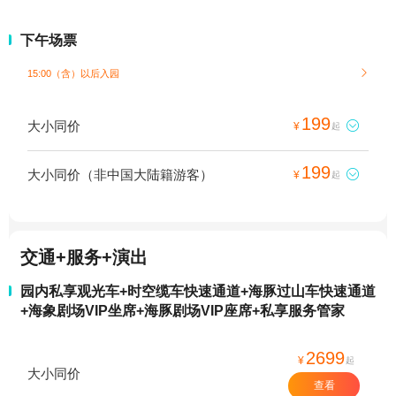
下午场票
15:00（含）以后入园

199
大小同价

¥
起
199
大小同价（非中国大陆籍游客）

¥
起
交通+服务+演出
园内私享观光车+时空缆车快速通道+海豚过山车快速通道
+海象剧场VIP坐席+海豚剧场VIP座席+私享服务管家
2699
¥
起
大小同价
查看