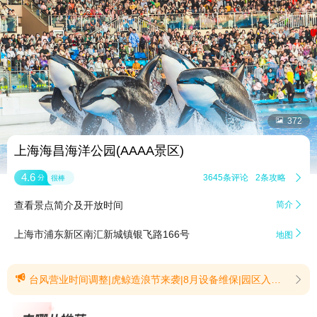


372
上海海昌海洋公园(AAAA景区)
4.6
3645条评论
2条攻略

分
很棒
查看景点简介及开放时间
简介


上海市浦东新区南汇新城镇银飞路166号
地图

台风营业时间调整|虎鲸造浪节来袭|8月设备维保|园区入园须知【台风营业时间调整】受台风“白海豚”影响，为充分保障广大游客安全，8月9日上海海昌海洋公园运营时间调整为9:00-18:00；8月10日上海海昌海洋公园运营时间调整为9:00-17:00。已购票的游客，若因天气原因希望变更游玩计划，可在原预订平台无条件申请退款或重新预订。衷心感谢您的理解与支持！(提示有效期2026/8/8至2026/8/11)【虎鲸造浪节来袭】3大新产品重磅上线，虎鲸星光秀震撼开演，鲸跃星河·圆舞曲之夜！深海光影巨制《人鱼之海·奇幻光影秀》解锁五重极地秘境！暑期电影原版授权，水下实景大秀《八仙！入海》联动上演，真人八仙NPC空降陪玩！十大明星剧目焕新升级，一天穿越南北极，看遍五大洋，奇遇以虎鲸为首的十万只海洋动物，20万m²空调房里遛娃避暑；四大戏水派对造浪，全园湿身狂欢，8.23日前无人机秀联袂每周六、周日虎鲸造浪音乐节汪东城、井迪等超人气大咖轮番炸场。更有奥特曼系列60周年上线，一站式打卡全国珍稀奥特曼！全家来海洋，过20°冰爽夏天！一步入海戏水观鲸浪起来！(提示有效期2026/6/30至2026/8/31)【8月设备维保】8月园区设施设备维保暂停公告（具体设备开放情况及演出时间敬请关注上海海昌海洋公园微信公众号）海豚过山车 2026.8.10（周一）；时空缆车 2026.8.7、8.17；超感4D影院 2026.8.24（周一）；天幕影院 2026.8.27（周四）；鹈鹕大冒险 2026.8.12（周三）；快乐小飞鱼 2026.8.6（周四）；极速企鹅 2026.8.18（周二）；海洋木马 2026.8.4（周二）；飞天巨鱼 2026.8.20（周四）(提示有效期2026/7/31至2026/8/31)【园区入园须知】1.所有游客随身携带的手提包、包裹及其他物品均须在入园时、园区内或园区认为的适当地点接受园区安全检查。园区有权拒绝任何手提包、包裹或其它物品被携带进入园区；对于在园区内所有无人管理的物品，园区有权做适当的处理。2.国家法律法规规定的禁带违禁品及公园出于游客公共安全及动物健康安全考虑禁止携带的物品：a.法律规定的危险物品（包括但不限于任何种类的火器、弹药或攻击性武器及其他易燃、易爆、有害、有毒物品等）；b.为保证园区动物安全，除婴儿食品和本人适量饮用水外，谢绝游客带入其它食品和饮品；c. 为确保游客健康安全，鉴于外卖食品在配送过程中可能因储存条件不当（如高温、颠簸）、配送时间过长等因素导致变质，或因包装破损、接触污染物等引发食品安全卫生问题，园区禁止携带外卖食品入内；d.装有轮子的运送用具及代步工具，包括但不限于带滑轮的玩乐装备、滑板、滑行车、踏板车、旱冰鞋及带滑轮的鞋子，装有滑轮及有轮冷藏箱，自行车、三轮搬运车、电瓶车、电动平衡车、双轮代步车、手推车(仅可从后方推行的婴儿车及轮椅除外)、野营车、儿童野营推车、拖挂车类物品（不论由电动运输载具、轮椅、童车或人力等方式进行推行、拖拽或牵引）；注：手推轮椅、不少于三个车轮且时速不超过16公里/小时的残疾人电动辅助行动设备、尺寸不超过80厘米X110厘米的童车除外(包括所有配件或可扩展的附接件完全展开后)。e.刀具类（生活用刀具，如小刀、水果刀等）；彩旗、锣鼓、高音喇叭、遥控玩具、横幅、折叠凳等；f.尺寸超过54厘米x35厘米x22厘米 (20寸) 的箱包、含儿童座椅的行李箱；在高峰期等必要情况下，其他有轮行李也可能无法入园。3.公园禁止携带宠物入园（导盲犬、官方组织活动邀约特定人群除外）。(提示有效期2026/6/30至2026/10/15)
