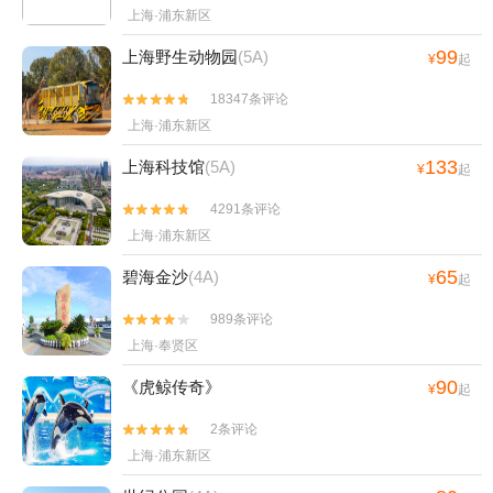
上海·浦东新区
99
上海野生动物园
(5A)
¥
起
18347条评论


上海·浦东新区
133
上海科技馆
(5A)
¥
起
4291条评论


上海·浦东新区
65
碧海金沙
(4A)
¥
起
989条评论


上海·奉贤区
90
《虎鲸传奇》
¥
起
2条评论


上海·浦东新区