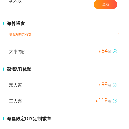
双人票
查看
海兽喂食
喂食海豹类动物

54
大小同价

¥
起
深海VR体验
99
双人票

¥
起
119
三人票

¥
起
海昌限定DIY定制徽章