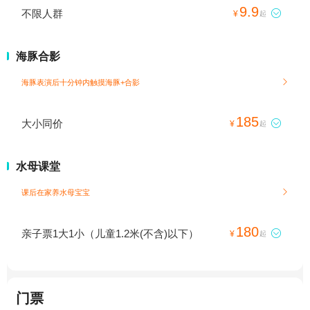
9.9
不限人群

¥
起
海豚合影
海豚表演后十分钟内触摸海豚+合影

185
大小同价

¥
起
水母课堂
课后在家养水母宝宝

180
亲子票1大1小（儿童1.2米(不含)以下）

¥
起
门票