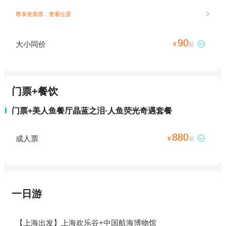
尊享座席票，查看位置

90
大小同价

¥
起
门票+餐饮
门票+美人鱼餐厅晶蓝之泪·人鱼荧光奇遇套餐
880
成人票

¥
起
一日游
【上海出发】上海欢乐谷+中国航海博物馆