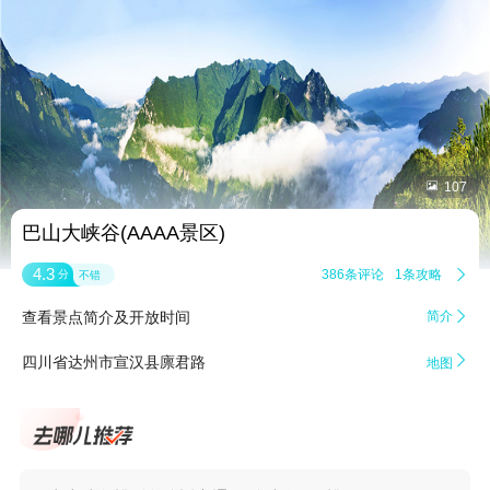


107
巴山大峡谷(AAAA景区)
4.3
386条评论
1条攻略

分
不错
查看景点简介及开放时间
简介


四川省达州市宣汉县廪君路
地图