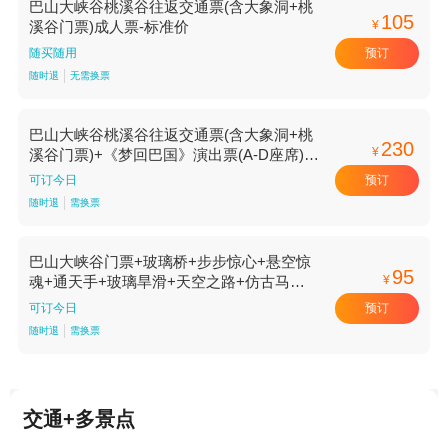
巴山大峡谷桃溪谷往返交通票(含大象洞+桃
105
¥
溪谷门票)成人票-标准价
预订
随买随用
随时退
无需换票
巴山大峡谷桃溪谷往返交通票(含大象洞+桃
230
¥
溪谷门票)+《梦回巴国》演出票(A-D座席)成
人票-标准价
预订
可订今日
随时退
需换票
巴山大峡谷门票+玻璃桥+步步惊心+悬空惊
95
¥
魂+通天手+玻璃旱滑+天空之路+仿古马车
不限人群-标准价
预订
可订今日
随时退
需换票
交通+多景点