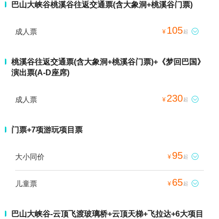
巴山大峡谷桃溪谷往返交通票(含大象洞+桃溪谷门票)
105
成人票

¥
起
桃溪谷往返交通票(含大象洞+桃溪谷门票)+《梦回巴国》
演出票(A-D座席)
230
成人票

¥
起
门票+7项游玩项目票
95
大小同价

¥
起
65
儿童票

¥
起
巴山大峡谷-云顶飞渡玻璃桥+云顶天梯+飞拉达+6大项目