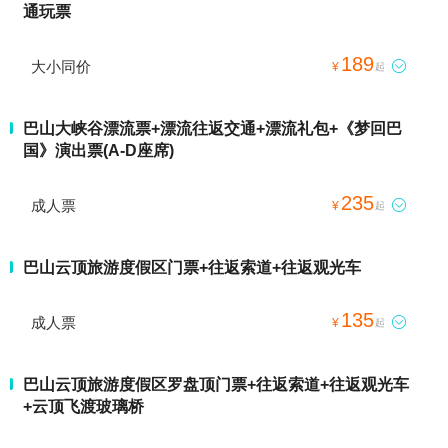
通玩票
189
大小同价

¥
起
巴山大峡谷漂流票+漂流往返交通+漂流礼包+《梦回巴
国》演出票(A-D座席)
235
成人票

¥
起
巴山云顶旅游度假区门票+往返索道+往返观光车
135
成人票

¥
起
巴山云顶旅游度假区罗盘顶门票+往返索道+往返观光车
+云顶飞渡玻璃桥