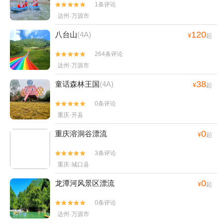
1条评论


达州·万源市
120
八台山
(4A)
¥
起
264条评论


达州·万源市
38
童话森林王国
(4A)
¥
起
0条评论


重庆·开县
0
重庆溶洞谷漂流
¥
起
3条评论


重庆·城口县
0
龙潭河风景区漂流
¥
起
0条评论


达州·万源市