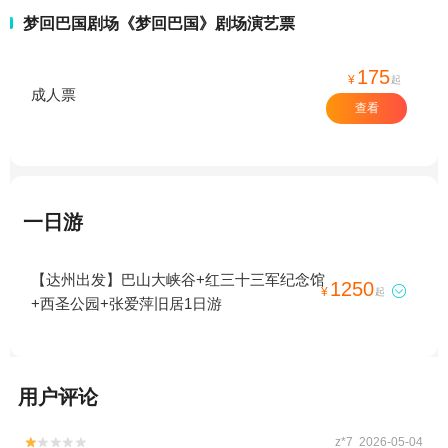
梦回巴国剧场《梦回巴国》剧场演艺票
175
¥
起
成人票
查看
一日游
【达州出发】巴山大峡谷+红三十三军纪念馆
1250

¥
起
+西圣公园+张爱萍旧居1日游
用户评论
z*7 2026-05-04

