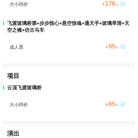
178
大小同价

¥
起
飞渡玻璃桥票+步步惊心+悬空惊魂+通天手+玻璃旱滑+天
空之镜+仿古马车
95
成人票

¥
起
项目
云顶飞渡玻璃桥
65
大小同价

¥
起
演出