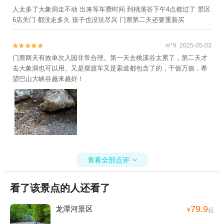
人太多了大象洞走不动 出来等车费时间 到桃溪谷下午4点都过了 景区
6店关门 都没走多久 孩子也没玩尽兴 门票第二天还要重新买
m*9 2025-05-03


门票两天有效单次入园非常合理。第一天去桃溪谷太累了，第二天才
去大象洞也可以用。又是摆渡车又是索道都包含了的，千值万值，希
望巴山大峡谷越来越好！
查看全部点评

看了该景点的人还看了
79.9
龙潭河景区
¥
起