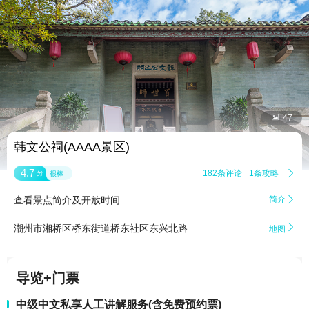


47
韩文公祠(AAAA景区)
4.7
182条评论
1条攻略

分
很棒
查看景点简介及开放时间
简介


潮州市湘桥区桥东街道桥东社区东兴北路
地图
导览+门票
中级中文私享人工讲解服务(含免费预约票)