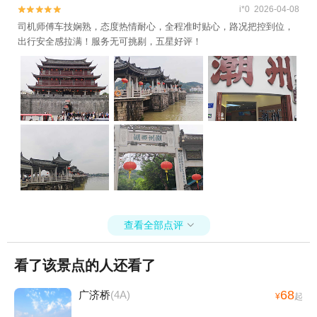
i*0 2026-04-08


司机师傅车技娴熟，态度热情耐心，全程准时贴心，路况把控到位，
出行安全感拉满！服务无可挑剔，五星好评！
查看全部点评

看了该景点的人还看了
68
广济桥
(4A)
¥
起