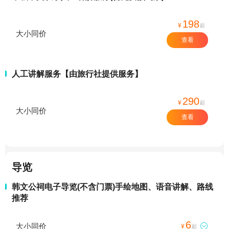
198
¥
起
大小同价
查看
人工讲解服务【由旅行社提供服务】
290
¥
起
大小同价
查看
导览
韩文公祠电子导览(不含门票)手绘地图、语音讲解、路线
推荐
6
大小同价

¥
起