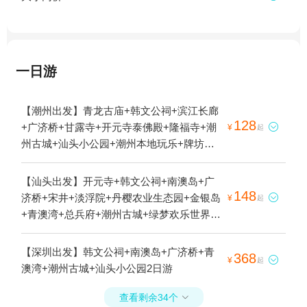
一日游
【潮州出发】青龙古庙+韩文公祠+滨江长廊
128
+广济桥+甘露寺+开元寺泰佛殿+隆福寺+潮

¥
起
州古城+汕头小公园+潮州本地玩乐+牌坊街1
日游
【汕头出发】开元寺+韩文公祠+南澳岛+广
148
济桥+宋井+淡浮院+丹樱农业生态园+金银岛

¥
起
+青澳湾+总兵府+潮州古城+绿梦欢乐世界
+中海黄金海岸水上乐园+潮州绿太阳欢乐世
界+南澳大桥+汕头小公园+南澳冰雪主题乐
【深圳出发】韩文公祠+南澳岛+广济桥+青
368

¥
起
园+牌坊街1日游
澳湾+潮州古城+汕头小公园2日游
查看剩余34个
