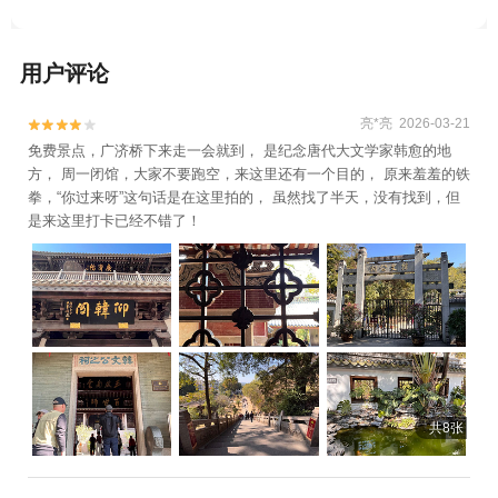
用户评论
亮*亮 2026-03-21


免费景点，广济桥下来走一会就到， 是纪念唐代大文学家韩愈的地
方， 周一闭馆，大家不要跑空，来这里还有一个目的， 原来羞羞的铁
拳，“你过来呀”这句话是在这里拍的， 虽然找了半天，没有找到，但
是来这里打卡已经不错了！
共8张