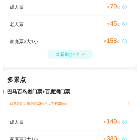
70
成人票

¥
起
45
老人票

¥
起
158
家庭票2大1小

¥
起
查看剩余4个

多景点
巴马百鸟岩门票+百魔洞门票
百鸟岩距百魔洞约13公里，车程20min

140
成人票

¥
起
330
家庭票2大1小

¥
起