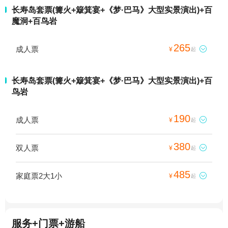
长寿岛套票(篝火+簸箕宴+《梦·巴马》大型实景演出)+百
魔洞+百鸟岩
265
成人票

¥
起
长寿岛套票(篝火+簸箕宴+《梦·巴马》大型实景演出)+百
鸟岩
190
成人票

¥
起
380
双人票

¥
起
485
家庭票2大1小

¥
起
服务+门票+游船