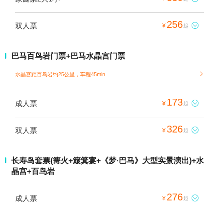
256
双人票

¥
起
巴马百鸟岩门票+巴马水晶宫门票
水晶宫距百鸟岩约25公里，车程45min

173
成人票

¥
起
326
双人票

¥
起
长寿岛套票(篝火+簸箕宴+《梦·巴马》大型实景演出)+水
晶宫+百鸟岩
276
成人票

¥
起