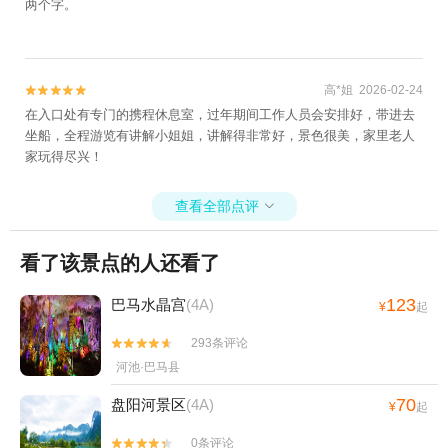
两个字。
高*姐 2026-02-24


在入口处有专门的携程休息室，过年期间工作人员会安排好，带进去
坐船，全程游览有讲解小姐姐，讲解得非常好，景色很美，家里老人
家玩得尽兴！
查看全部点评

看了该景点的人还看了
123
巴马水晶宫
(4A)
¥
起
293条评论


河池·巴马县
70
盘阳河景区
(4A)
¥
起
0条评论

