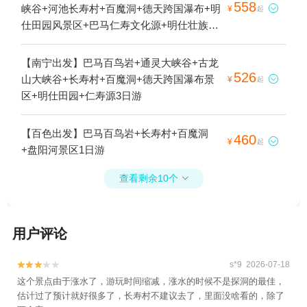
558
峡谷+河池长寿村+百魔洞+德天跨国瀑布+明

¥
起
仕田园风景区+巴马仁寿文化源+明仕壮族民
居博物园3日游
【南宁出发】巴马百鸟岩+通灵大峡谷+古龙
526
山大峡谷+长寿村+百魔洞+德天跨国瀑布景

¥
起
区+明仕田园+仁寿源3日游
【百色出发】巴马百鸟岩+长寿村+百魔洞
460

¥
起
+盘阳河景区1日游
查看剩余10个

用户评论
s*9 2026-07-18


这个景点由于涨水了，游玩时间缩减，涨水的时候不是探洞的最佳，
估计过了预计就好很多了，长寿村不建议去了，里面没啥看的，除了