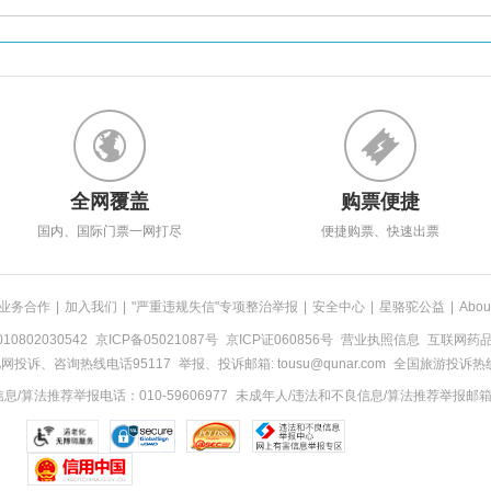
全网覆盖
购票便捷
国内、国际门票一网打尽
便捷购票、快速出票
业务合作
|
加入我们
|
"严重违规失信"专项整治举报
|
安全中心
|
星骆驼公益
|
Abou
0802030542
京ICP备05021087号
京ICP证060856号
营业执照信息
互联网药品信
网投诉、咨询热线电话95117
举报、投诉邮箱: tousu@qunar.com
全国旅游投诉热线:
/算法推荐举报电话：010-59606977
未成年人/违法和不良信息/算法推荐举报邮箱：to