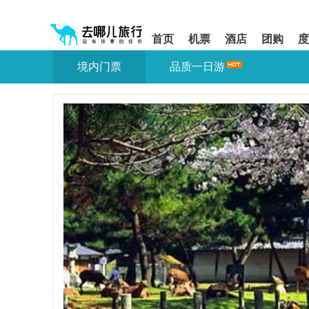
请
提
提
按
示:
示:
shift+enter
您
您
首页
机票
酒店
团购
度
进
已
已
入
进
离
境内门票
品质一日游
去
入
开
哪
网
网
网
站
站
智
导
导
能
航
航
导
区,
区
盲
本
语
区
音
域
引
含
导
有
模
6
式
个
模
块,
按
下
Tab
键
浏