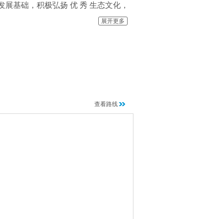
展基础，积极弘扬 优 秀 生态文化，
于打造集健康、养生、养老、休闲、旅
展开更多
查看路线