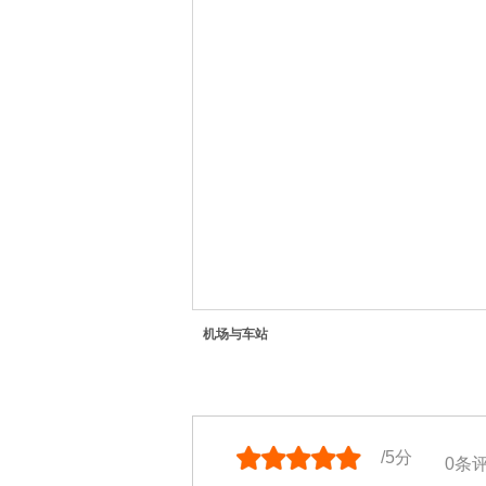
机场与车站
/5分
0
条