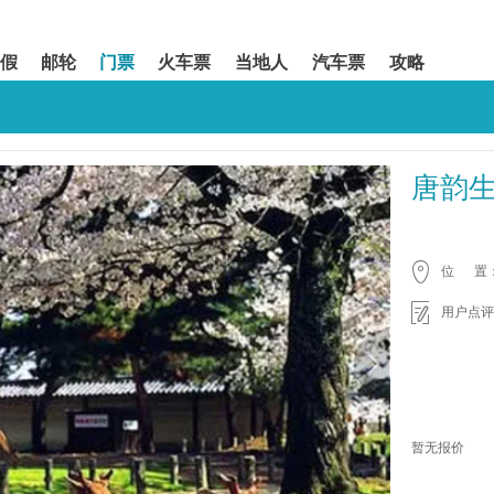
假
邮轮
门票
火车票
当地人
汽车票
攻略
唐韵
位 置
用户点评
暂无报价