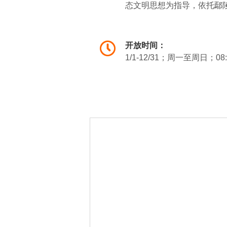
态文明思想为指导，依托鄢陵
结合花木观赏、园林景观、
游、餐饮、住宿等多元*能
开放时间：
1/1-12/31；周一至周日；08: