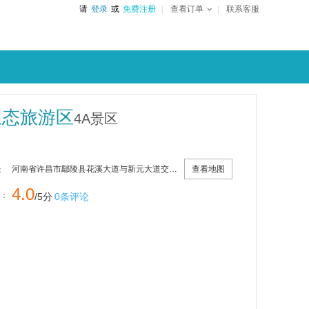
请
登录
或
免费注册
查看订单
联系客服
生态旅游区
4A景区
查看地图
河南省许昌市鄢陵县花溪大道与新元大道交叉口北100米
：
4.0
：
/5分
0条评论