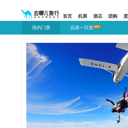
请
提
提
按
示:
示:
shift+enter
您
您
首页
机票
酒店
团购
度
进
已
已
入
进
离
境内门票
品质一日游
去
入
开
哪
网
网
网
站
站
智
导
导
能
航
航
导
区,
区
盲
本
语
区
音
域
引
含
导
有
模
6
式
个
模
块,
按
下
Tab
键
浏