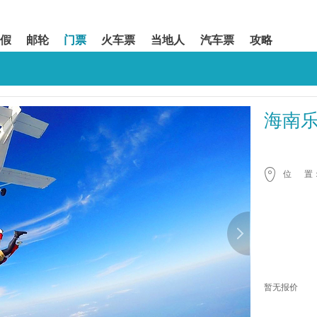
假
邮轮
门票
火车票
当地人
汽车票
攻略
海南
位 置
暂无报价