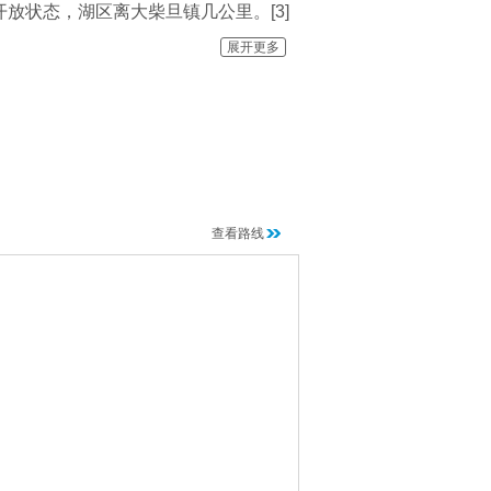
放状态，湖区离大柴旦镇几公里。[3]
白云的映衬下，犹如一块块美玉散落在
展开更多
查看路线