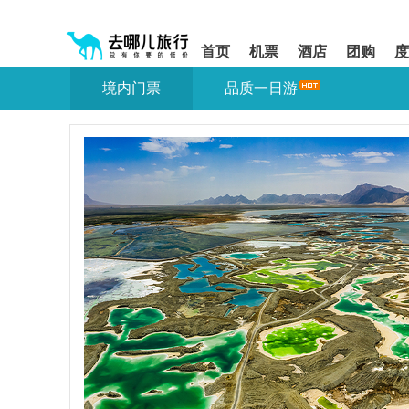
请
提
提
按
示:
示:
shift+enter
您
您
首页
机票
酒店
团购
度
进
已
已
入
进
离
境内门票
品质一日游
去
入
开
哪
网
网
网
站
站
智
导
导
能
航
航
导
区,
区
盲
本
语
区
音
域
引
含
导
有
模
6
式
个
模
块,
按
下
Tab
键
浏