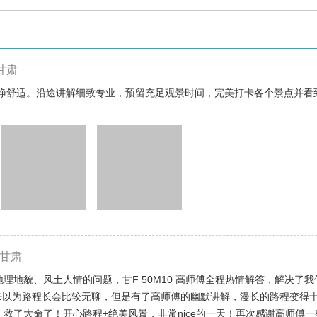
甘肃
净舒适。沿途讲解细致专业，预留充足观景时间，完美打卡各个景点并看
甘肃
地理地貌、风土人情的问题，甘F 50M10 高师傅全程热情解答，解决了
本来以为路程长会比较无聊，但是有了高师傅的幽默讲解，漫长的路程变得
，救了大命了！开心路程+绝美风景，非常nice的一天！再次感谢高师傅