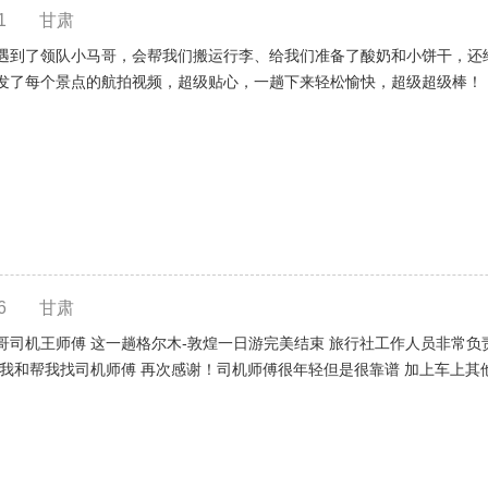
1
甘肃
遇到了领队小马哥，会帮我们搬运行李、给我们准备了酸奶和小饼干，还
发了每个景点的航拍视频，超级贴心，一趟下来轻松愉快，超级超级棒！
6
甘肃
司机王师傅 这一趟格尔木-敦煌一日游完美结束 旅行社工作人员非常负
我和帮我找司机师傅 再次感谢！司机师傅很年轻但是很靠谱 加上车上其