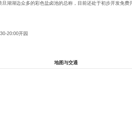
柴旦湖湖边众多的彩色盐卤池的总称，目前还处于初步开发免费开
于矿物元素含量的不同，呈现出绿、蓝、黄、褐等色彩，在蓝天
30-20:00开园
地图与交通