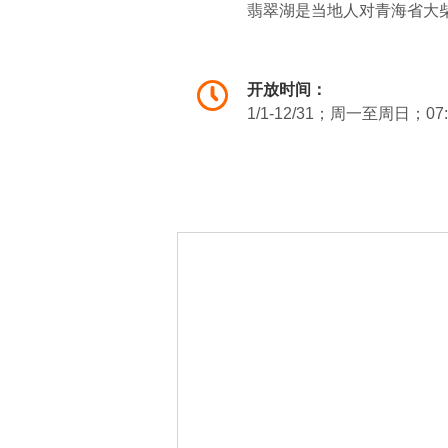
翡翠湖是当地人对青海省大
大大小小的卤池内，湖水由
人间。
开放时间：
1/1-12/31；周一至周日；07: