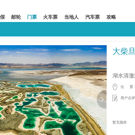
假
邮轮
门票
火车票
当地人
汽车票
攻略
大柴
湖水清澈
位 置
用户点评
暂无报价