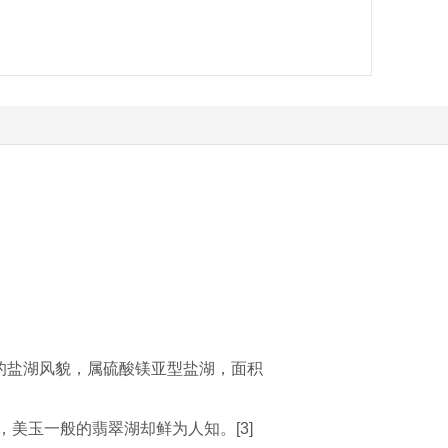
的盐湖风貌，属硫酸镁亚型盐湖，面积
，美玉一般的翡翠湖却鲜为人知。[3]