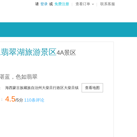
请
登录
或
免费注册
查看订单
联系客服
旦翡翠湖旅游景区
4A景区
湛蓝，色如翡翠
查看地图
海西蒙古族藏族自治州大柴旦行政区大柴旦镇
：
4.5
：
/5分
110条评论