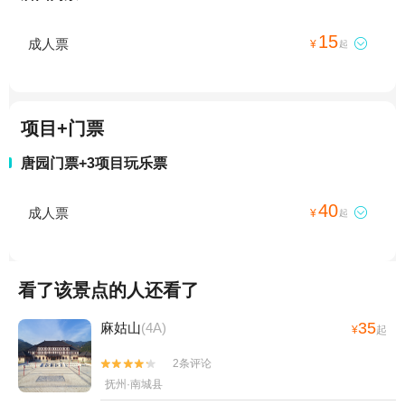
15
成人票

¥
起
项目+门票
唐园门票+3项目玩乐票
40
成人票

¥
起
看了该景点的人还看了
35
麻姑山
(4A)
¥
起
2条评论


抚州·南城县