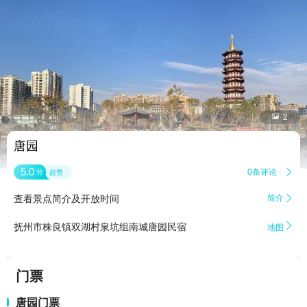


2
唐园
5.0
0条评论

分
超赞
查看景点简介及开放时间
简介


抚州市株良镇双湖村泉坑组南城唐园民宿
地图
门票
唐园门票