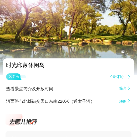


5
时光印象休闲岛
3.0
0条评论

分
查看景点简介及开放时间
简介


河西路与北郊街交叉口东南220米（近太子河）
地图