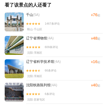
看了该景点的人还看了
76
千山
(5A)
¥
起
1467条评论


鞍山·千山区
48
辽宁省博物馆
(4A)
¥
起
609条评论


沈阳·浑南区
16
辽宁省科学技术馆
(4A)
¥
起
66条评论


沈阳·浑南区
40
沈阳铁路陈列馆
(4A)
¥
起
6条评论


沈阳·苏家屯区