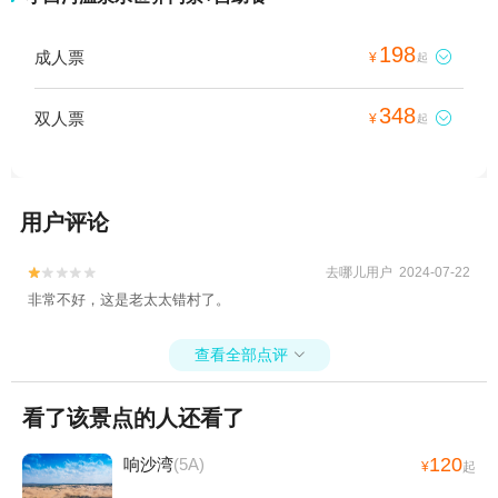
198
成人票

¥
起
348
双人票

¥
起
用户评论
去哪儿用户 2024-07-22


非常不好，这是老太太错村了。
查看全部点评

看了该景点的人还看了
120
响沙湾
(5A)
¥
起