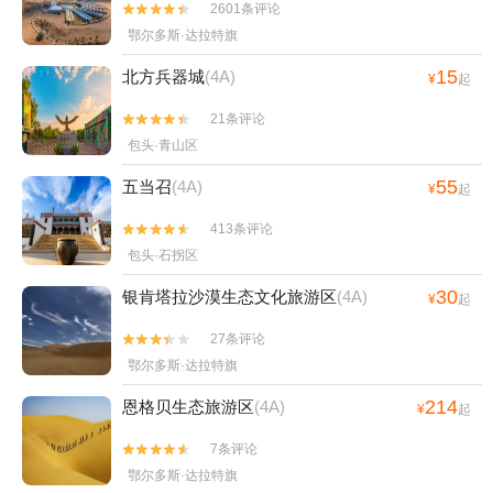
2601条评论


鄂尔多斯·达拉特旗
15
北方兵器城
(4A)
¥
起
21条评论


包头·青山区
55
五当召
(4A)
¥
起
413条评论


包头·石拐区
30
银肯塔拉沙漠生态文化旅游区
(4A)
¥
起
27条评论


鄂尔多斯·达拉特旗
214
恩格贝生态旅游区
(4A)
¥
起
7条评论


鄂尔多斯·达拉特旗