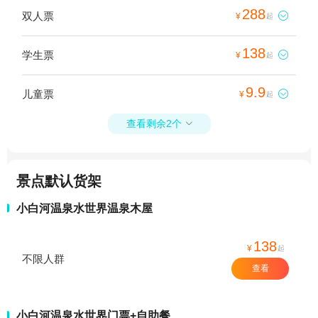
288
双人票

¥
起
138
学生票

¥
起
9.9
儿童票

¥
起
查看剩余2个

景点默认货架
小白河温泉水世界温泉木屋
138
¥
起
不限人群
查看
小白河温泉水世界门票+自助餐