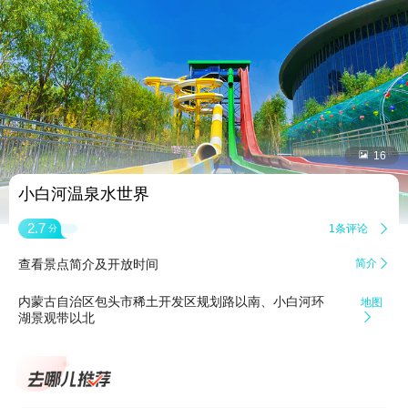


16
小白河温泉水世界
2.7
1条评论

分
查看景点简介及开放时间
简介

内蒙古自治区包头市稀土开发区规划路以南、小白河环
地图
湖景观带以北
