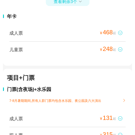
查看剩余3个

年卡
468
成人票

¥
起
248
儿童票

¥
起
项目+门票
门票(含夜场)+水乐园
7-8月暑期期间,所有人群门票均包含水乐园、夜公园及六大演出

131
成人票

¥
起
315
