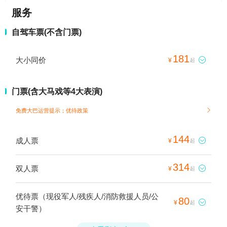
服务
自驾车票(不含门票)
181
大小同价

¥
起
门票(含大马戏等4大表演)
免费大巴运营提示；
优待政策

144
成人票

¥
起
314
双人票

¥
起
优待票（现役军人/残疾人/消防救援人员/公
80

¥
起
安干警）