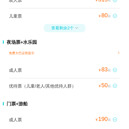
双人票
¥
起
80
儿童票

¥
起
查看剩余2个

夜场票+水乐园
免费大巴运营提示

83
成人票

¥
起
50
优待票（儿童/老人/其他优待人群）

¥
起
门票+游船
190
成人票

¥
起