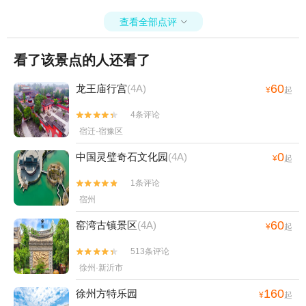
查看全部点评

看了该景点的人还看了
60
龙王庙行宫
(4A)
¥
起
4条评论


宿迁·宿豫区
0
中国灵璧奇石文化园
(4A)
¥
起
1条评论


宿州
60
窑湾古镇景区
(4A)
¥
起
513条评论


徐州·新沂市
160
徐州方特乐园
¥
起