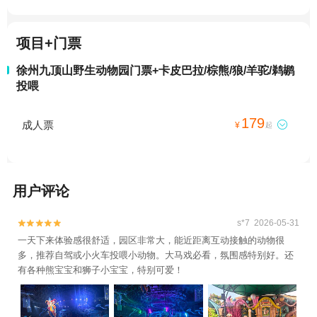
项目+门票
徐州九顶山野生动物园门票+卡皮巴拉/棕熊/狼/羊驼/鹈鹕
投喂
179
成人票

¥
起
用户评论
s*7 2026-05-31


一天下来体验感很舒适，园区非常大，能近距离互动接触的动物很
多，推荐自驾或小火车投喂小动物。大马戏必看，氛围感特别好。还
有各种熊宝宝和狮子小宝宝，特别可爱！