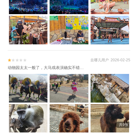
去哪儿用户 2026-02-25


动物园太太一般了，大马戏表演确实不错…
共9张