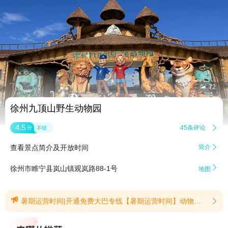


72
徐州九顶山野生动物园
4.5
45条评论

分
不错
查看景点简介及开放时间
简介


徐州市睢宁县岚山镇观岚路88-1号
地图

暑期运营时间|开通免费大巴专线【暑期运营时间】动物光影水世界,奇幻畅玩白加黑!盛夏如约而至,为给广大游客带来更充裕、舒适的游园体验,我园在2026年7月1白至2026年8月31日期间运营时间具体调整如下:【全天运营时间】:09:00-21:30停止检票时间:步行区20:30;车行区19:00【水乐园运营时间】:12:00-21:00停止入园时间:20:30清凉避暑九顶山,一票畅玩两大园!动物园,萌兽马戏日夜畅玩;水乐园,遮阴山泉嗨翻一夏!今夏夜游体验全新升级,副合自然、文化与科技的室外大型实景沉浸式演出《水舞时光》首此亮相!您可以关注徐州九顶山野生动物园官方微信公众号了解新动态。如有疑问,可致电咨询或私信官方则米号。暑假期间请大家合理规划出游时间,安全出行文明游玩。(提示有效期2026/6/22至2026/8/31)【开通免费大巴专线】尊敬的游客朋友们:为方便广大市民和游客前往徐州九顶山野生动物园游玩,自2026年8月1日起特别开通徐州市区至动物园的免费大巴专线,让大家轻松开启一场说走就走的动物王国之旅!发车安排:上午9:30从徐州火车站准时发车下午18:30从九顶山野生动物园准时返程停靠站点:徐州火车站→彭城饭店→户部山站→市四院→奎园小区(淮塔)→ 九顶山野生动物园(线路单程65公里,单程约1小时20分钟)全程免费!乘客无需支付任何费用2026年8月1日起至2027年7月31日,每逢周末和节假日每日一趟,定期运行,根据运营需求和不可抗力因素会适当调整。您可以关注徐州九顶山野生动物园官方微信公众号了解新动态,如有疑问,感谢您的支持!(提示有效期2026/7/30至2027/7/31)
