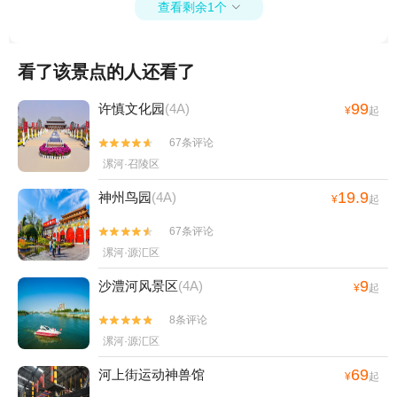
查看剩余1个

看了该景点的人还看了
99
许慎文化园
(4A)
¥
起
67条评论


漯河·召陵区
19.9
神州鸟园
(4A)
¥
起
67条评论


漯河·源汇区
9
沙澧河风景区
(4A)
¥
起
8条评论


漯河·源汇区
69
河上街运动神兽馆
¥
起