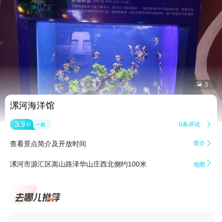


3
漯河海洋馆
3.9
0条评论

分
一般
查看景点简介及开放时间
简介


漯河市源汇区嵩山路泽华山庄西北侧约100米
地图