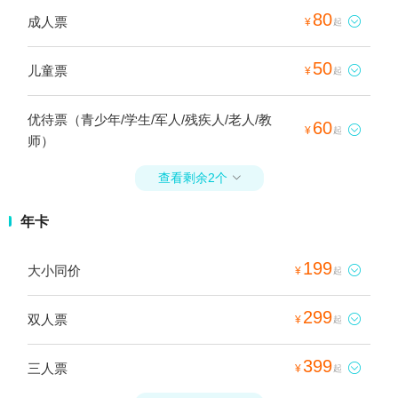
80
成人票

¥
起
50
儿童票

¥
起
优待票（青少年/学生/军人/残疾人/老人/教
60

¥
起
师）
查看剩余2个

年卡
199
大小同价

¥
起
299
双人票

¥
起
399
三人票

¥
起