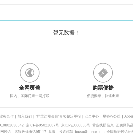
暂无数据！
全网覆盖
购票便捷
国内、国际门票一网打尽
便捷购票、快速出票
业务合作
|
加入我们
|
"严重违规失信"专项整治举报
|
安全中心
|
星骆驼公益
|
Abou
0802030542
京ICP备05021087号
京ICP证060856号
营业执照信息
互联网药品信
网投诉、咨询热线电话95117
举报、投诉邮箱: tousu@qunar.com
全国旅游投诉热线: