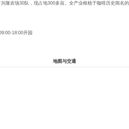
隆农场30队，现占地300多亩。全产业根植于咖啡历史闻名的
耕罗布斯塔咖啡豆的精细化培育与风味开发。专利产品「兴隆烘
啡风味精准把控的焙炒工艺，获得国家质监总局颁发的国家地理
9:00-18:00开园
地图与交通