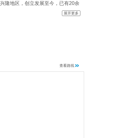
兴隆地区，创立发展至今，已有20余
焙咖啡」，以其高级别的甄选品质、优
展开更多
标志保护产品专用标志
查看路线