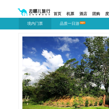
请
提
提
按
示:
示:
shift+enter
您
您
首页
机票
酒店
团购
度
进
已
已
入
进
离
境内门票
品质一日游
去
入
开
哪
网
网
网
站
站
智
导
导
能
航
航
导
区,
区
盲
本
语
区
音
域
引
含
导
有
模
6
式
个
模
块,
按
下
Tab
键
浏