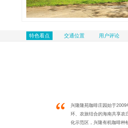
览
信
息
特色看点
交通位置
用户评论
兴隆隆苑咖啡庄园始于20
环、农旅结合的海南共享农
化示范区，兴隆有机咖啡种