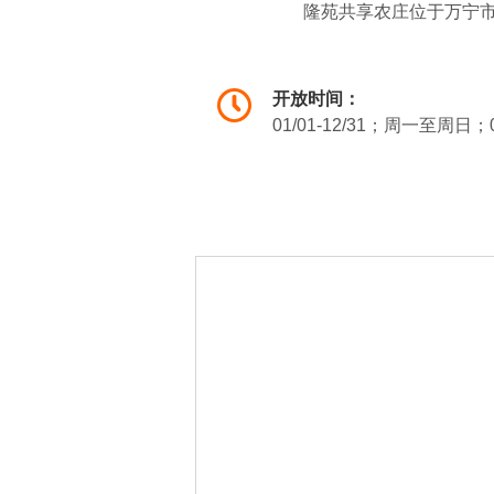
隆苑共享农庄位于万宁市兴
年丰富的咖啡种植经验，深
质原生态的加工方式及对咖
开放时间：
01/01-12/31；周一至周日；0