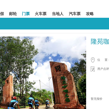
假
邮轮
门票
火车票
当地人
汽车票
攻略
隆苑
位 置
用户点评
暂无报价