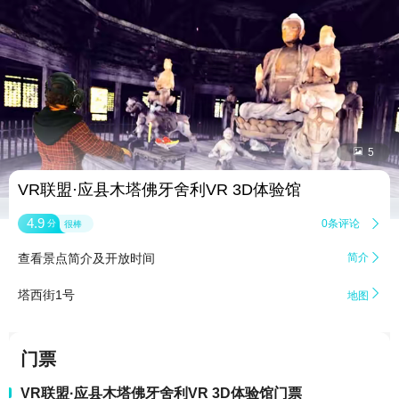


5
VR联盟·应县木塔佛牙舍利VR 3D体验馆
4.9
0条评论

分
很棒
查看景点简介及开放时间
简介


塔西街1号
地图
门票
VR联盟·应县木塔佛牙舍利VR 3D体验馆门票