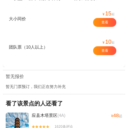
15
¥
起
大小同价
查看
10
¥
起
团队票（10人以上）
查看
暂无报价
暂无门票预订，我们正在努力补充
看了该景点的人还看了
48
应县木塔景区
(4A)
¥
起
1620条评论

