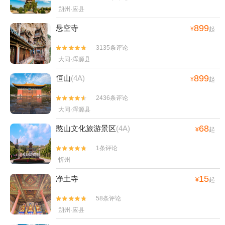
朔州·应县
899
悬空寺
¥
起
3135条评论


大同·浑源县
899
恒山
(4A)
¥
起
2436条评论


大同·浑源县
68
憨山文化旅游景区
(4A)
¥
起
1条评论


忻州
15
净土寺
¥
起
58条评论


朔州·应县