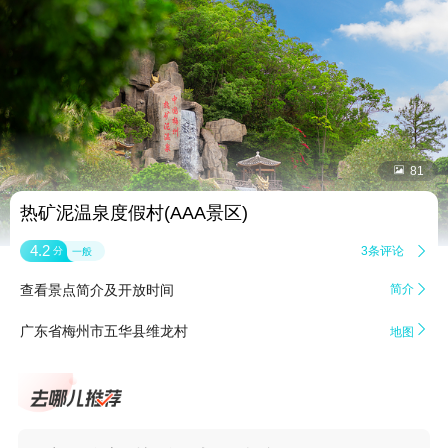


81
热矿泥温泉度假村(AAA景区)
4.2
3条评论

分
一般
查看景点简介及开放时间
简介


广东省梅州市五华县维龙村
地图