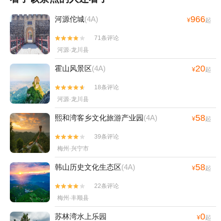
966
河源佗城
(4A)
¥
起
71条评论


河源·龙川县
20
霍山风景区
(4A)
¥
起
18条评论


河源·龙川县
58
熙和湾客乡文化旅游产业园
(4A)
¥
起
39条评论


梅州·兴宁市
58
韩山历史文化生态区
(4A)
¥
起
22条评论


梅州·丰顺县
0
苏林湾水上乐园
¥
起