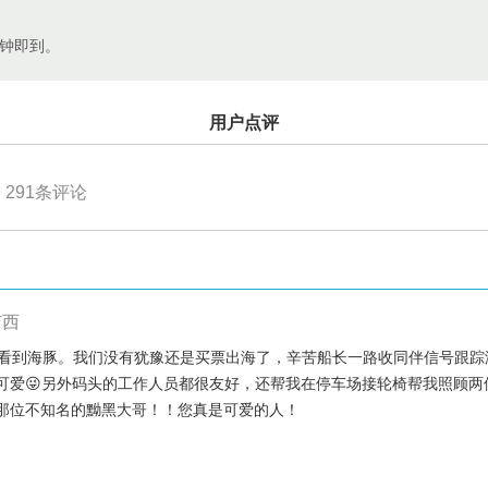
分钟即到。
用户点评
291
条评论
广西
没看到海豚。我们没有犹豫还是买票出海了，辛苦船长一路收同伴信号跟踪
爱😜另外码头的工作人员都很友好，还帮我在停车场接轮椅帮我照顾两位
那位不知名的黝黑大哥！！您真是可爱的人！