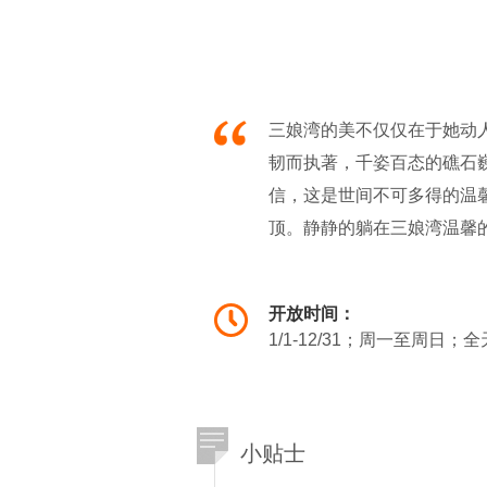
三娘湾的美不仅仅在于她动
韧而执著，千姿百态的礁石
信，这是世间不可多得的温
顶。静静的躺在三娘湾温馨
是洗涤心灵纯洁的港湾。
三娘湾景区自开业来，它的
开放时间：
拓一条全新的“海上之旅”行
1/1-12/31；周一至周日；
享蓝天碧水、人欢鱼跃的情
小贴士