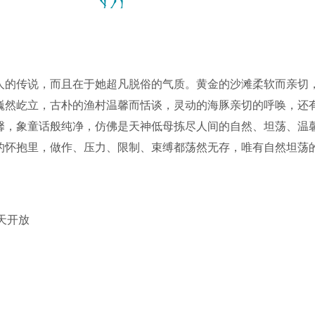
人的传说，而且在于她超凡脱俗的气质。黄金的沙滩柔软而亲切
巍然屹立，古朴的渔村温馨而恬谈，灵动的海豚亲切的呼唤，还
馨，象童话般纯净，仿佛是天神低母拣尽人间的自然、坦荡、温
的怀抱里，做作、压力、限制、束缚都荡然无存，唯有自然坦荡
吉朴与纯美以及中华白海豚骄人的魅力已吸引国内外无数的游客
程，让游客“当一天渔民享一天乐”，登上观光旅游渔船，出海观
全天开放
趣。