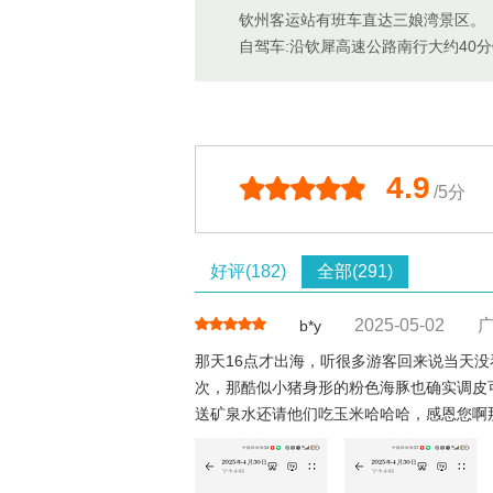
钦州客运站有班车直达三娘湾景区。
自驾车:沿钦犀高速公路南行大约40
4.9
/5分
好评(182)
全部(291)
2025-05-02
b*y
那天16点才出海，听很多游客回来说当天
次，那酷似小猪身形的粉色海豚也确实调皮可
送矿泉水还请他们吃玉米哈哈哈，感恩您啊