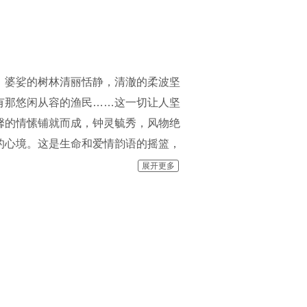
，婆娑的树林清丽恬静，清澈的柔波坚
有那悠闲从容的渔民……这一切让人坚
馨的情愫铺就而成，钟灵毓秀，风物绝
的心境。这是生命和爱情韵语的摇篮，
展开更多
。经过休渔期的精心策划，景区决定开
景、钓鱼、品海鲜、沐海风、觅海豚，尽