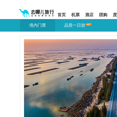
请
提
提
按
示:
示:
shift+enter
您
您
首页
机票
酒店
团购
度
进
已
已
入
进
离
境内门票
品质一日游
去
入
开
哪
网
网
网
站
站
智
导
导
能
航
航
导
区,
区
盲
本
语
区
音
域
引
含
导
有
模
6
式
个
模
块,
按
下
Tab
键
浏