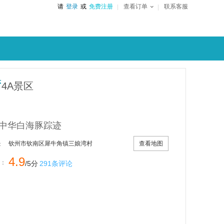
请
登录
或
免费注册
查看订单
联系客服
湾
4A景区
中华白海豚踪迹
查看地图
钦州市钦南区犀牛角镇三娘湾村
：
4.9
：
/5分
291条评论