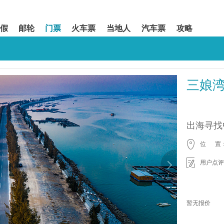
假
邮轮
门票
火车票
当地人
汽车票
攻略
三娘
出海寻找
位 置
用户点评
暂无报价