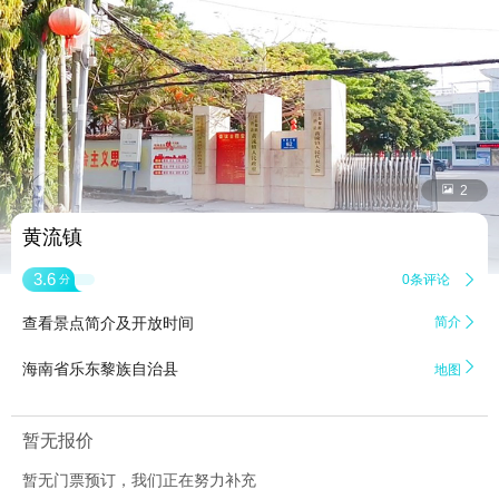


2
黄流镇
3.6
0条评论

分
查看景点简介及开放时间
简介


海南省乐东黎族自治县
地图
暂无报价
暂无门票预订，我们正在努力补充