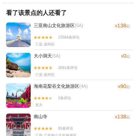
看了该景点的人还看了
138
三亚南山文化旅游区
(5A)
¥
起
15584条评论


三亚·崖州区
0
大小洞天
(5A)
¥
起
3681条评论


三亚·崖州区
90
海南花梨谷文化旅游区
(4A)
¥
起
2条评论


东方
138
南山寺
¥
起
95条评论


三亚·三亚南山文化旅游区