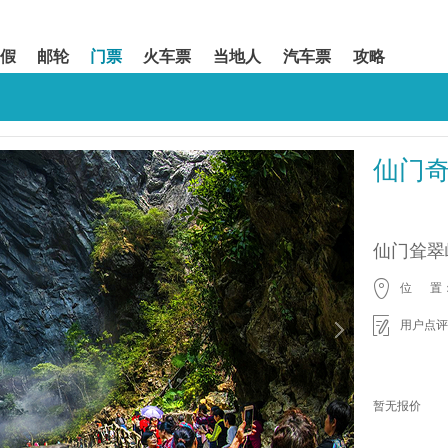
假
邮轮
门票
火车票
当地人
汽车票
攻略
仙门
仙门耸翠
位 置
用户点评
暂无报价