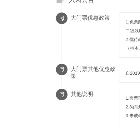
大门票优惠政策
1.免
二级残
2.优
（持本
大门票其他优惠政
自20
策
其他说明
1.套
2.8
3.未