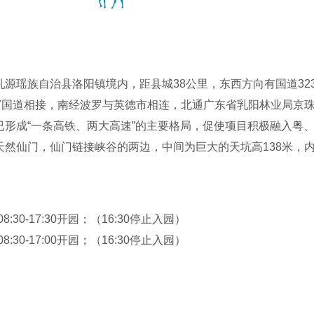
源瑶族自治县洛阳镇境内，距县城38公里，东西方向有国道32
07国道相接，南经波罗与英德市相连，北通广东省乳阳林业局京
已形成“一条高铁、两大高速”的主要格局，促使项目积极融入粤
然仙门，仙门链接峡谷的两边，中间为巨大的天坑高138米，内拱1
貌状神仙（仙人像）故也称为仙门，门后有十里峡谷，也称为仙
在这里形成一个曲流，随着地壳的抬升，山水从曲流中间穿过，
最终形成了如此奇特的构造。
08:30-17:30开园；（16:30停止入园）
地，由于受到燕山造山运动的影响，令地壳承受地块抬升的扩张
08:30-17:00开园；（16:30停止入园）
处溶洞，而石灰岩与红色沙砾岩成因极为相似，故与丹霞山地貌
分险峻，谷内出露的岩石多为沉积岩，经风蚀和水蚀作用，形态