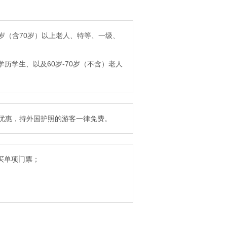
70岁（含70岁）以上老人、特等、一级、
学历学生、以及60岁-70岁（不含）老人
半价优惠，持外国护照的游客一律免费。
买单项门票；