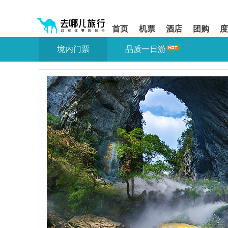
请
提
提
按
示:
示:
shift+enter
您
您
首页
机票
酒店
团购
度
进
已
已
入
进
离
境内门票
品质一日游
去
入
开
哪
网
网
网
站
站
智
导
导
能
航
航
导
区,
区
盲
本
语
区
音
域
引
含
导
有
模
6
式
个
模
块,
按
下
Tab
键
浏