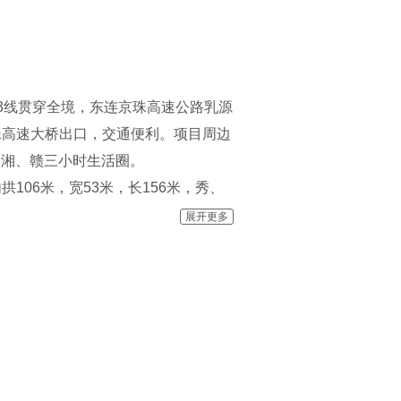
3线贯穿全境，东连京珠高速公路乳源
珠高速大桥出口，交通便利。项目周边
、湘、赣三小时生活圈。
06米，宽53米，长156米，秀、
人谷，生命之门，生态良好，景色迷
展开更多
不断冲刷石灰岩坡面，加上地下溶洞洞
力，而使部分地块张裂下陷形成裂谷，
非常相似。此外，沿雅玛湖两侧是高角
各异。