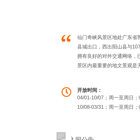
仙门奇峡风景区地处广东省乳
县城出口，西出阳山县与1
拥有良好的对外交通网络，
景区内最重要的地文景观是天
奇、峻、美，令人称绝，因
人。它们的形成是由于河谷
开放时间：
顶在重力作用下不断崩塌，
04/01-10/07；周一至周日；
景区所在地是山沟中的小盆
10/08-03/31；周一至周日；
属石灰岩地貌。景区内有多
度的悬崖、绝壁、峡谷，十
入园公告