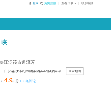
请
登录
或
免费注册
查看订单
联系客服
奇峡
峡江泛筏古道流芳
查看地图
广东省韶关市乳源瑶族自治县洛阳镇鸭麻湖道班附近
：
4.9
：
/5分
150条评论