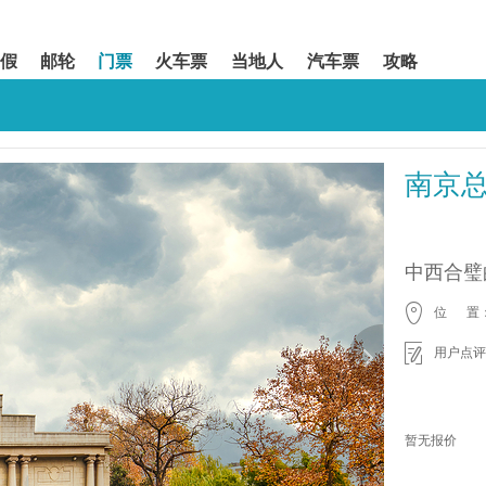
假
邮轮
门票
火车票
当地人
汽车票
攻略
南京
中西合璧
位 置
用户点评
暂无报价