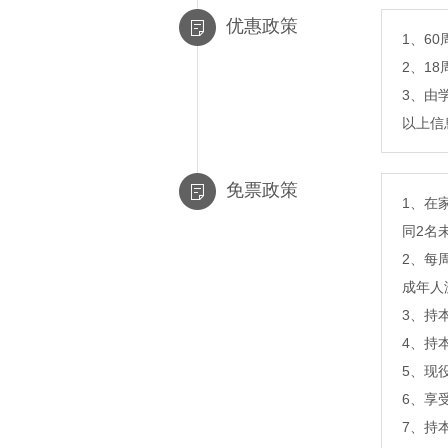
优惠政策
1、6
2、1
3、由
以上信
免票政策
1、在
同2名
2、每
成年人
3、持
4、持
5、现
6、享
7、持