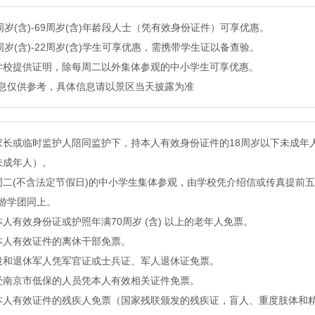
0周岁(含)-69周岁(含)年龄段人士（凭有效身份证件）可享优惠。
8周岁(含)-22周岁(含)学生可享优惠，需携带学生证以备查验。
学校提供证明，除每周二以外集体参观的中小学生可享优惠。
息仅供参考，具体信息请以景区当天披露为准
家长或临时监护人陪同监护下，持本人有效身份证件的18周岁以下未成年
未成年人）。
周二(不含法定节假日)的中小学生集体参观，由学校凭介绍信或传真提前
游学团同上。
本人有效身份证或护照年满70周岁 (含) 以上的老年人免票。
本人有效证件的离休干部免票。
役和退休军人凭军官证或士兵证、军人退休证免票。
受南京市低保的人员凭本人有效相关证件免票。
本人有效证件的残疾人免票（国家残联颁发的残疾证，盲人、重度肢体和