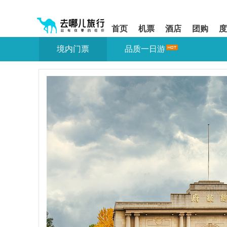
请
提
提
按
示:
示:
shift+enter
您
您
首页
机票
酒店
团购
度
进
已
已
入
进
离
境内门票
品质一日游
去
入
开
哪
网
网
网
站
站
智
导
导
能
航
航
导
区,
区
盲
本
语
区
音
域
引
含
导
有
模
6
式
个
模
块,
按
下
Tab
键
浏