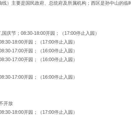
轴线）主要是国民政府、总统府及所属机构；西区是孙中山的临
行政院旧址、马厩和东花园。一系列展馆和史料陈列，则分布在
”字而得名。清朝为两江总督署花园。太平天国建天朝宫殿时予以
军破城时被毁，曾国藩予以重建。1912年1月，*临时政府成立
国庆节；08:30-18:00开园；（17:00停止入园）
南京留守府、江苏都督府、督军署等机构的办公处。1927年4
08:30-18:00开园；（17:00停止入园）
务局等机构，都曾在园内设有办公处。煦园为典型的江南园林，
08:30-17:00开园；（16:00停止入园）
飞阁、漪澜阁、印心石屋等。
08:30-17:00开园；（16:00停止入园）
08:30-17:00开园；（16:00停止入园）
；不开放
08:30-18:00开园；（17:00停止入园）