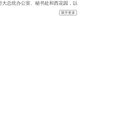
时大总统办公室、秘书处和西花园，以
这三个区域中。明朝初年为汉王府花
展开更多
扩建。因花园位于宫殿西侧，又称“西
，孙中山的临时大总统办公室和起居室就
月国民政府成立后，国民革命军总司令
与总统府连为一体。有诸多著名的遗址