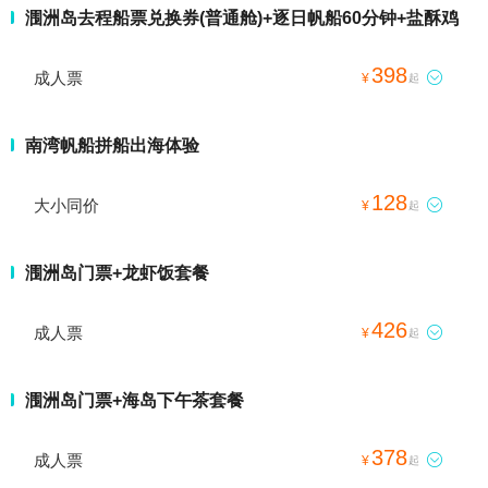
涠洲岛去程船票兑换券(普通舱)+逐日帆船60分钟+盐酥鸡
398
成人票

¥
起
南湾帆船拼船出海体验
128
大小同价

¥
起
涠洲岛门票+龙虾饭套餐
426
成人票

¥
起
涠洲岛门票+海岛下午茶套餐
378
成人票

¥
起