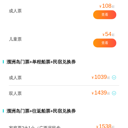
108
¥
起
成人票
查看
54
¥
起
儿童票
查看
涠洲岛门票+单程船票+民宿兑换券
1039
成人票

¥
起
1439
双人票

¥
起
涠洲岛门票+往返船票+民宿兑换券
1538
¥
起
家庭票2大1小（广西居民专