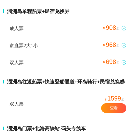
涠洲岛单程船票+民宿兑换券
908
成人票

¥
起
968
家庭票2大1小

¥
起
698
双人票

¥
起
涠洲岛往返船票+快速登船通道+环岛骑行+民宿兑换券
1599
¥
起
双人票
查看
涠洲岛门票+北海高铁站-码头专线车