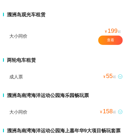
涠洲岛观光车租赁
199
¥
起
大小同价
查看
两轮电车租赁
55
成人票

¥
起
涠洲岛南湾海洋运动公园海乐园畅玩票
158
大小同价

¥
起
涠洲岛南湾海洋运动公园海上嘉年华9大项目畅玩套票