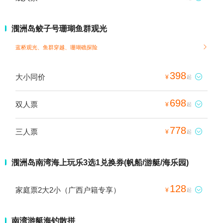
涠洲岛鲛子号珊瑚鱼群观光
蓝桥观光、鱼群穿越、珊瑚礁探险

398
大小同价

¥
起
698
双人票

¥
起
778
三人票

¥
起
涠洲岛南湾海上玩乐3选1兑换券(帆船/游艇/海乐园)
128
家庭票2大2小（广西户籍专享）

¥
起
南湾游艇海钓散拼