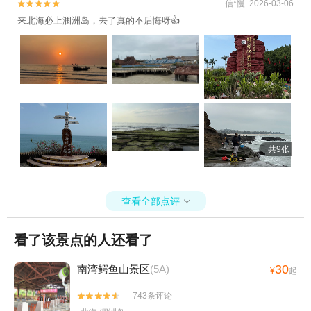
信*慢 2026-03-06


来北海必上涠洲岛，去了真的不后悔呀👍
共9张
查看全部点评

看了该景点的人还看了
30
南湾鳄鱼山景区
(5A)
¥
起
743条评论

