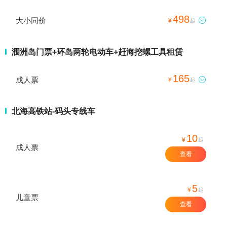
498
大小同价

¥
起
涠洲岛门票+环岛两轮电动车+赶海挖螺工具租赁
165
成人票

¥
起
北海高铁站-码头专线车
10
¥
起
成人票
查看
5
¥
起
儿童票
查看