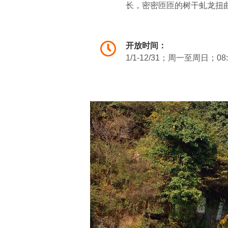
长，密密匝匝的树干虬龙扭
绵的绊住人们的裤脚，似有
野竹青秀挺拔，在百年古树
开放时间：
江源碑记；晨钟幕鼓，回音
1/1-12/31；周一至周日；08
你，尽享大自然的无限风光