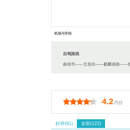
机场与车站
自驾路线
曲靖市——文昌街——麒麟南路——胜
4.2
/5分
好评(91)
全部(122)