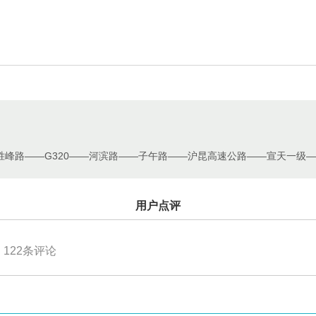
峰路——G320——河滨路——子午路——沪昆高速公路——宣天一级——
用户点评
122
条评论