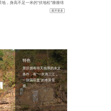
地，身高不足一米的“伏地松”缠缠绵
叫“留客松”，那里森林蓊郁，一丛丛
展开更多
在珠江源；博览古今，文笔精美的有珠
、山黛氤氲，奇景妙象可一路无语陪伴
特色
景区拥有得天独厚的水文
条件，有“一水滴三江，
一脉隔双盘”的奇异景
观。