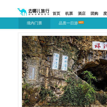
请
提
提
按
示:
示:
shift+enter
您
您
首页
机票
酒店
团购
度
进
已
已
入
进
离
境内门票
品质一日游
去
入
开
哪
网
网
网
站
站
智
导
导
能
航
航
导
区,
区
盲
本
语
区
音
域
引
含
导
有
模
6
式
个
模
块,
按
下
Tab
键
浏