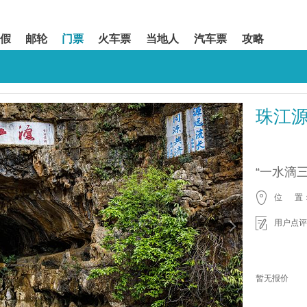
假
邮轮
门票
火车票
当地人
汽车票
攻略
珠江
“一水滴
位 置
用户点评
暂无报价