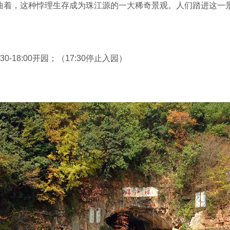
曲着，这种悖理生存成为珠江源的一大稀奇景观。人们踏进这一景
万语千言倾诉。人们在同情它的时候，又亲切地给它取了一个名字
老滕相互攀缠的领域里独树一帜，形成古老与新生的强烈反差。
空灵的有珠源禅寺……仅从欣赏自然来说，珠江源可谓天高云淡
:30-18:00开园；（17:30停止入园）
。