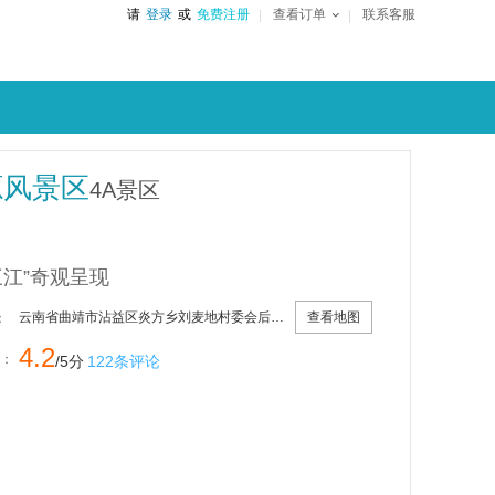
请
登录
或
免费注册
查看订单
联系客服
源风景区
4A景区
三江”奇观呈现
查看地图
云南省曲靖市沾益区炎方乡刘麦地村委会后排村66号
：
4.2
：
/5分
122条评论