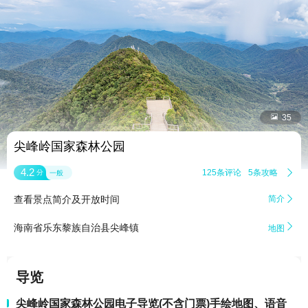


35
尖峰岭国家森林公园
4.2
125条评论
5条攻略

分
一般
查看景点简介及开放时间
简介


海南省乐东黎族自治县尖峰镇
地图
导览
尖峰岭国家森林公园电子导览(不含门票)手绘地图、语音