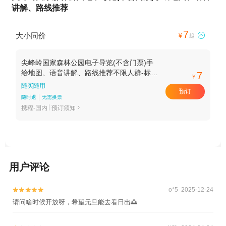
讲解、路线推荐
7
大小同价

¥
起
尖峰岭国家森林公园电子导览(不含门票)手
绘地图、语音讲解、路线推荐不限人群-标准
7
¥
价
随买随用
预订
随时退
无需换票
携程-国内
预订须知

用户评论
o*5 2025-12-24


请问啥时候开放呀，希望元旦能去看日出🌅