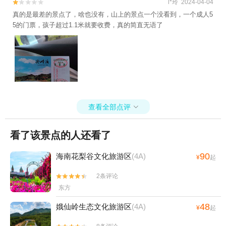
l*玲 2024-04-04


真的是最差的景点了，啥也没有，山上的景点一个没看到，一个成人5
5的门票，孩子超过1.1米就要收费，真的简直无语了
查看全部点评

看了该景点的人还看了
90
海南花梨谷文化旅游区
(4A)
¥
起
2条评论


东方
48
娥仙岭生态文化旅游区
(4A)
¥
起