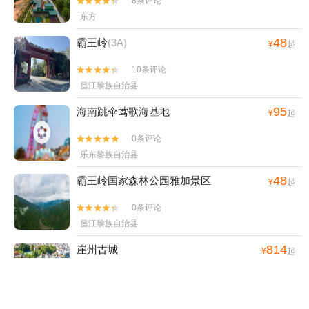
8条评论


东方
48
霸王岭
(3A)
¥
起
10条评论


昌江黎族自治县
95
海南跳伞莺歌海基地
¥
起
0条评论


乐东黎族自治县
48
霸王岭国家森林公园雅加景区
¥
起
0条评论


昌江黎族自治县
814
崖州古城
¥
起
7条评论


三亚