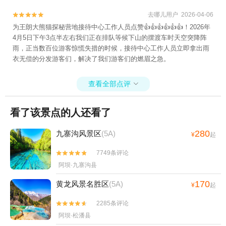
去哪儿用户 2026-04-06


为王朗大熊猫探秘营地接待中心工作人员点赞👍👍👍👍👍👍！2026年
4月5日下午3点半左右我们正在排队等候下山的摆渡车时天空突降阵
雨，正当数百位游客惊慌失措的时候，接待中心工作人员立即拿出雨
衣无偿的分发游客们，解决了我们游客们的燃眉之急。
查看全部点评

看了该景点的人还看了
280
九寨沟风景区
(5A)
¥
起
7749条评论


阿坝·九寨沟县
170
黄龙风景名胜区
(5A)
¥
起
2285条评论


阿坝·松潘县