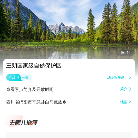


46
王朗国家级自然保护区
4.1
181条评论

分
一般
查看景点简介及开放时间
简介


四川省绵阳市平武县白马藏族乡
地图