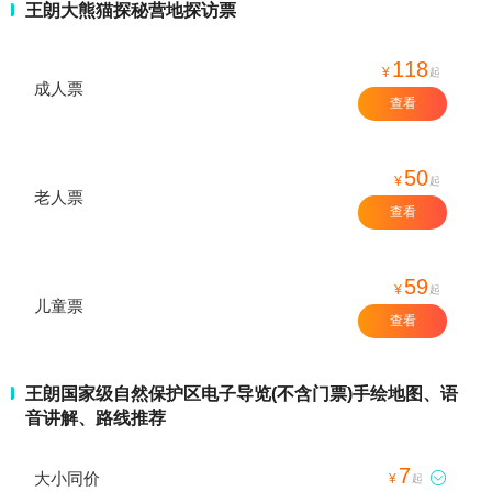
王朗大熊猫探秘营地探访票
118
¥
起
成人票
查看
50
¥
起
老人票
查看
59
¥
起
儿童票
查看
王朗国家级自然保护区电子导览(不含门票)手绘地图、语
音讲解、路线推荐
7
大小同价

¥
起