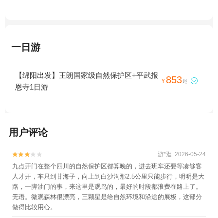
一日游
【绵阳出发】王朗国家级自然保护区+平武报
853

¥
起
恩寺1日游
用户评论
游*逛 2026-05-24


九点开门在整个四川的自然保护区都算晚的，进去班车还要等凑够客
人才开，车只到甘海子，向上到白沙沟那2.5公里只能步行，明明是大
路，一脚油门的事，来这里是观鸟的，最好的时段都浪费在路上了。
无语。微观森林很漂亮，三颗星是给自然环境和沿途的展板，这部分
做得比较用心。